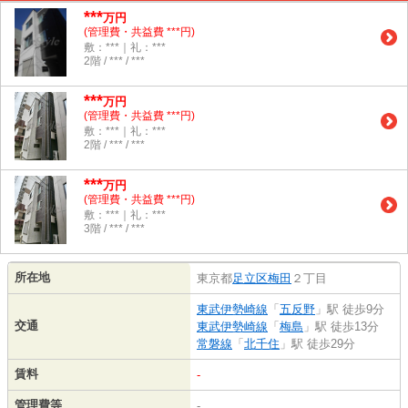
***
万円
(管理費・共益費 ***円)
敷：***｜礼：***
2階 / *** / ***
***
万円
(管理費・共益費 ***円)
敷：***｜礼：***
2階 / *** / ***
***
万円
(管理費・共益費 ***円)
敷：***｜礼：***
3階 / *** / ***
所在地
東京都
足立区
梅田
２丁目
東武伊勢崎線
「
五反野
」駅 徒歩9分
交通
東武伊勢崎線
「
梅島
」駅 徒歩13分
常磐線
「
北千住
」駅 徒歩29分
賃料
-
管理費等
-