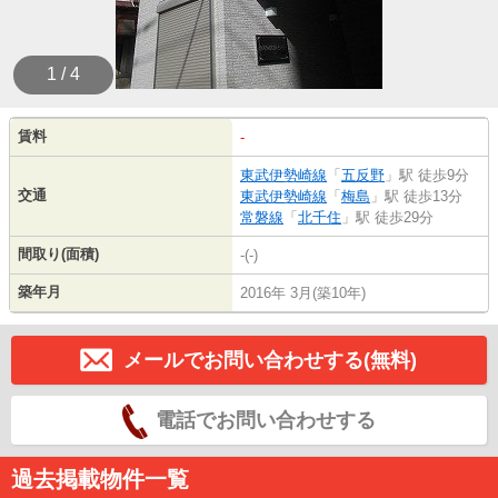
1 / 4
賃料
-
東武伊勢崎線
「
五反野
」駅 徒歩9分
交通
東武伊勢崎線
「
梅島
」駅 徒歩13分
常磐線
「
北千住
」駅 徒歩29分
間取り(面積)
-(-)
築年月
2016年 3月(築10年)
メールでお問い合わせする(無料)
電話でお問い合わせする
過去掲載物件一覧