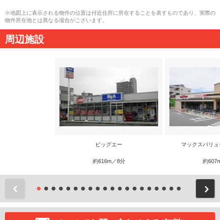
※地図上に表示される物件の位置は付近住所に所在することを表すものであり、実際の
物件所在地とは異なる場合がございます。
周辺施設
ビッグエー
マックスバリュ
約616m／8分
約607
前