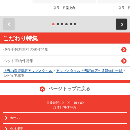
店長 日堂克利
店長 
前
こだわり特集
仲介手数料無料の物件特集
ペット可物件特集
上野の賃貸情報アップスタイル
>
アップスタイル上野駅前店の賃貸物件一覧
>
レピュア赤羽
ページトップに戻る
営業時間:10：00～19：00
定休日:年末年始
ホーム
会社概要