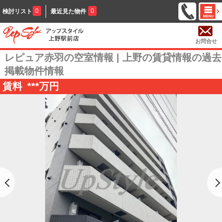
0
0
検討リスト
最近見た物件
お問合せ
レピュア赤羽の空室情報 | 上野の賃貸情報の過去
掲載物件情報
賃料
***
万円