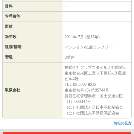
賃料
-
管理費等
-
面積
-
築年数
2011年 7月 (築15年)
種別/構造
マンション/鉄筋コンクリート
階建
8階建
株式会社アップスタイル上野駅前店
東京都台東区上野６丁目16-13 藤屋
ビル4階
TEL:03-5807-9212
取扱会社
東京都知事 (5) 第85744号
賃貸住宅管理業者 国土交通大臣
（1）000347号
（公）社団法人全日本不動産協会
（公）社団法人不動産保証協会
情報の見方