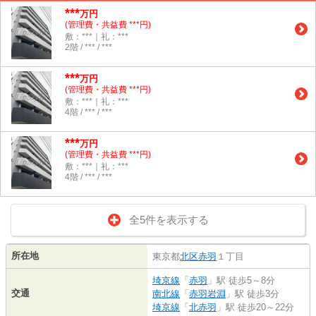
***
万円
(管理費・共益費 ***円)
敷：***｜礼：***
2階 / *** / ***
***
万円
(管理費・共益費 ***円)
敷：***｜礼：***
4階 / *** / ***
***
万円
(管理費・共益費 ***円)
敷：***｜礼：***
4階 / *** / ***
全5件を表示する
所在地
東京都
北区
赤羽
１丁目
埼京線
「
赤羽
」駅 徒歩5～8分
交通
南北線
「
赤羽岩淵
」駅 徒歩3分
埼京線
「
北赤羽
」駅 徒歩20～22分