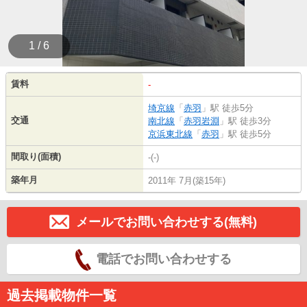
1 / 6
賃料
-
埼京線
「
赤羽
」駅 徒歩5分
交通
南北線
「
赤羽岩淵
」駅 徒歩3分
京浜東北線
「
赤羽
」駅 徒歩5分
間取り(面積)
-(-)
築年月
2011年 7月(築15年)
メールでお問い合わせする(無料)
電話でお問い合わせする
過去掲載物件一覧