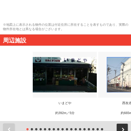
※地図上に表示される物件の位置は付近住所に所在することを表すものであり、実際の
物件所在地とは異なる場合がございます。
周辺施設
いまどや
西友
約392m／5分
約665
前