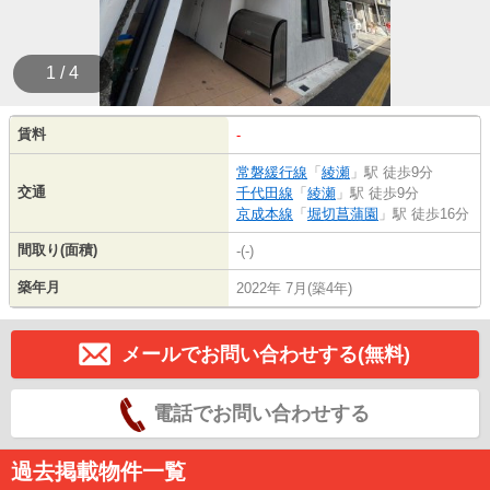
1 / 4
賃料
-
常磐緩行線
「
綾瀬
」駅 徒歩9分
交通
千代田線
「
綾瀬
」駅 徒歩9分
京成本線
「
堀切菖蒲園
」駅 徒歩16分
間取り(面積)
-(-)
築年月
2022年 7月(築4年)
メールでお問い合わせする(無料)
電話でお問い合わせする
過去掲載物件一覧