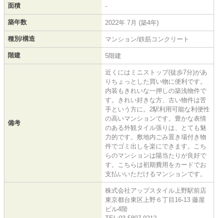
面積
-
築年数
2022年 7月 (築4年)
種別/構造
マンション/鉄筋コンクリート
階建
5階建
近くにはミニストップ(徒歩7分)があ
りちょっとした買い物に便利です。
内装もきれいな一押しの築浅物件で
す。きれい好きな方、古い物件は苦
手という方に。2駅利用可能な利便性
の高いマンションです。豊かな表情
備考
のある外観タイル張りは、とても魅
力的です。敷地内ごみ置き場付き物
件でゴミ出しを楽にできます。こち
らのマンションは陽当たりが良好で
す。こちらは初期費用をカードでお
支払いいただけるマンションです。
株式会社アップスタイル上野駅前店
東京都台東区上野６丁目16-13 藤屋
ビル4階