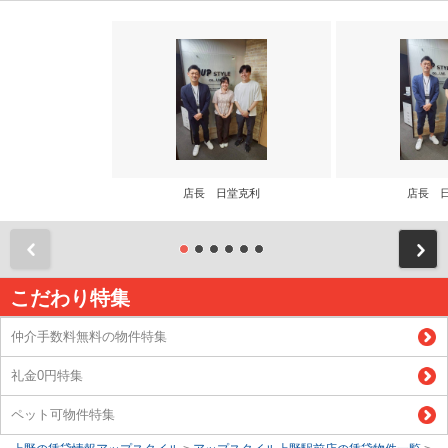
店長 日堂克利
店長 
前
こだわり特集
仲介手数料無料の物件特集
礼金0円特集
ペット可物件特集