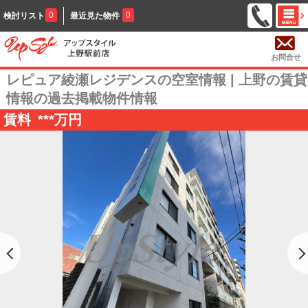
0
0
検討リスト
最近見た物件
お問合せ
レピュア綾瀬レジデンスの空室情報 | 上野の賃貸
情報の過去掲載物件情報
賃料
***
万円