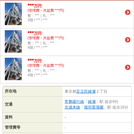
***
万円
(管理費・共益費 ***円)
敷：***｜礼：***
3階 / *** / ***
***
万円
(管理費・共益費 ***円)
敷：***｜礼：***
4階 / *** / ***
***
万円
(管理費・共益費 ***円)
敷：***｜礼：***
4階 / *** / ***
所在地
東京都
足立区
綾瀬
２丁目
常磐緩行線
「
綾瀬
」駅 徒歩9分
交通
京成本線
「
堀切菖蒲園
」駅 徒歩16分
賃料
-
管理費等
-