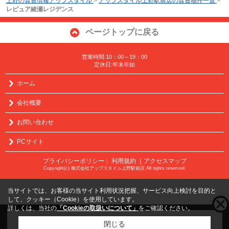
上野の賃貸情報アップスタイル
>
アップスタイル上野駅前店の賃貸物件一覧
>
レピュア綾瀬レジデンス
ページトップに戻る
営業時間:10：00～19：00
定休日:年末年始
ホーム
会社概要
お問い合わせ
PCサイト
プライバシーポリシー
利用規約
｜アクセスマップ
｜
Copyright(c) 株式会社アップスタイル上野駅前店 All rights reserved.
当サイトでは、お客様の当サイト利用状況把握、サービス向上検討を目的と
して、クッキー（Cookie）を使用しています。
詳しくは、当社の
「Cookieの取扱いについて」
をご確認ください。
こちらの物件をご覧の方に
お勧めな物件
はこちら
閉じる