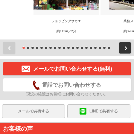
ショッピングサカエ
業務ス
約113m／2分
約326
前
メールでお問い合わせする(無料)
電話でお問い合わせする
現況の確認はお気軽にお問い合わせください。
メールで共有する
LINEで共有する
お客様の声