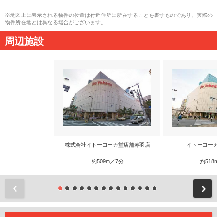
※地図上に表示される物件の位置は付近住所に所在することを表すものであり、実際の
物件所在地とは異なる場合がございます。
周辺施設
株式会社イトーヨーカ堂店舗赤羽店
イトーヨー
約509m／7分
約518
前