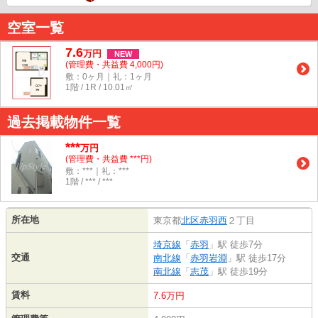
空室一覧
7.6
万
円
NEW
(管理費・共益費 4,000円)
敷：0ヶ月｜礼：1ヶ月
1階 / 1R / 10.01㎡
過去掲載物件一覧
***
万円
(管理費・共益費 ***円)
敷：***｜礼：***
1階 / *** / ***
所在地
東京都
北区
赤羽西
２丁目
埼京線
「
赤羽
」駅 徒歩7分
交通
南北線
「
赤羽岩淵
」駅 徒歩17分
南北線
「
志茂
」駅 徒歩19分
賃料
7.6万円