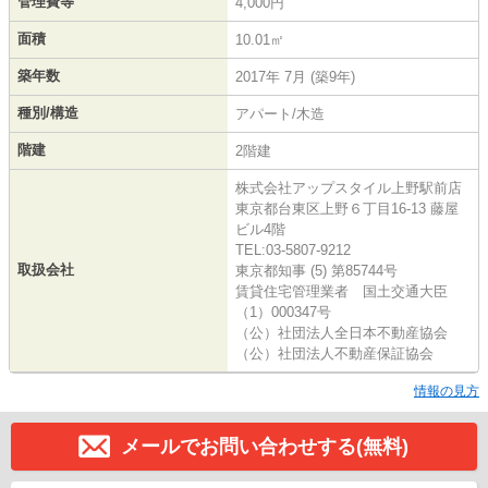
管理費等
4,000円
面積
10.01㎡
築年数
2017年 7月 (築9年)
種別/構造
アパート/木造
階建
2階建
株式会社アップスタイル上野駅前店
東京都台東区上野６丁目16-13 藤屋
ビル4階
TEL:03-5807-9212
取扱会社
東京都知事 (5) 第85744号
賃貸住宅管理業者 国土交通大臣
（1）000347号
（公）社団法人全日本不動産協会
（公）社団法人不動産保証協会
情報の見方
メールでお問い合わせする(無料)