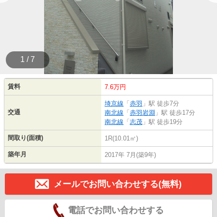
1 / 7
賃料
7.6万円
埼京線
「
赤羽
」駅 徒歩7分
交通
南北線
「
赤羽岩淵
」駅 徒歩17分
南北線
「
志茂
」駅 徒歩19分
間取り(面積)
1R(10.01㎡)
築年月
2017年 7月(築9年)
メールでお問い合わせする(無料)
電話でお問い合わせする