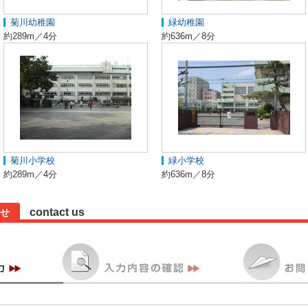
菊川幼稚園
緑幼稚園
約289m／4分
約636m／8分
菊川小学校
緑小学校
約289m／4分
約636m／8分
contact us
せ