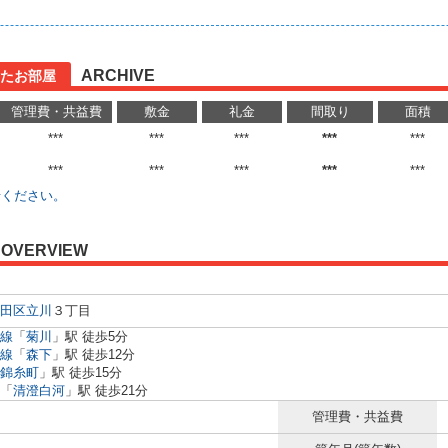
ARCHIVE
たお部屋
管理費・共益費
敷金
礼金
間取り
面積
***
***
***
***
***
***
***
***
***
***
せください。
OVERVIEW
田区
立川
３丁目
線
「
菊川
」駅 徒歩5分
線
「
森下
」駅 徒歩12分
錦糸町
」駅 徒歩15分
「
清澄白河
」駅 徒歩21分
管理費・共益費