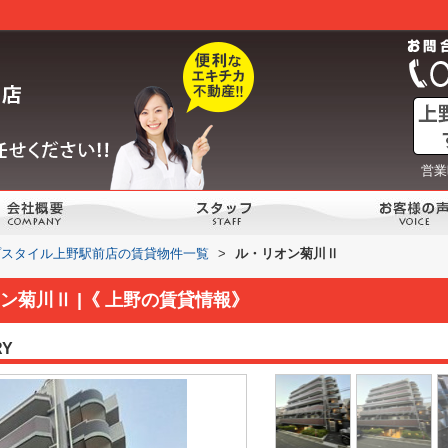
営業
プスタイル上野駅前店の賃貸物件一覧
>
ル・リオン菊川Ⅱ
ン菊川Ⅱ |《 上野の賃貸情報》
RY