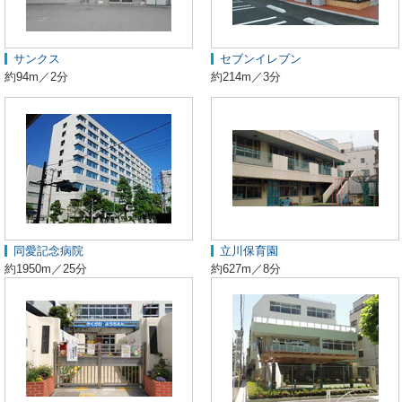
サンクス
セブンイレブン
約94m／2分
約214m／3分
同愛記念病院
立川保育園
約1950m／25分
約627m／8分