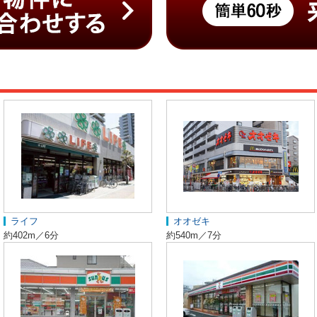
ライフ
オオゼキ
約402m／6分
約540m／7分