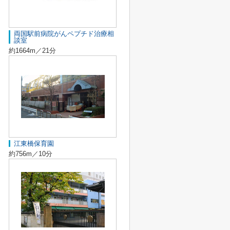
両国駅前病院がんペプチド治療相
談室
約1664m／21分
江東橋保育園
約756m／10分