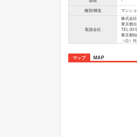
面積
-
種別/構造
マンショ
株式会社
東京都台
取扱会社
TEL:03-
東京都知事
（公）社
MAP
マップ