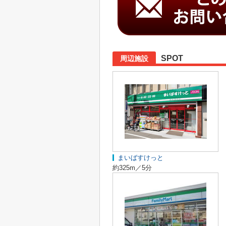
SPOT
周辺施設
まいばすけっと
約325m／5分