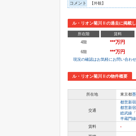
コメント
【外観】
ル・リオン菊川Ⅱの過去に掲載し
所在階
賃料
***万円
4階
***万円
6階
現況の確認はお気軽にお問い合わ
ル・リオン菊川Ⅱの物件概要
所在地
東京都
墨
都営新宿
都営新宿
交通
総武線
「
半蔵門線
賃料
-