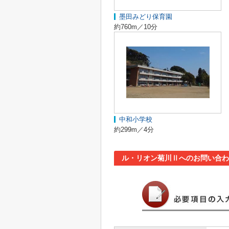
墨田みどり保育園
約760m／10分
中和小学校
約299m／4分
ル・リオン菊川Ⅱへのお問い合わ