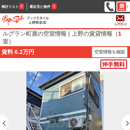
0
0
検討リスト
最近見た物件
お問合せ
ルグラン町屋の空室情報 | 上野の賃貸情報（
1
室）
賃料
6.2万円
空室情報を確認