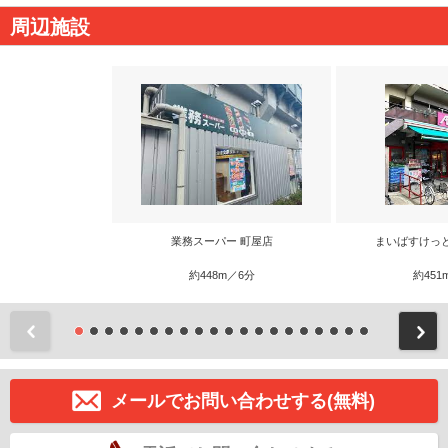
周辺施設
業務スーパー 町屋店
まいばすけっと
約448m／6分
約451
前
メールでお問い合わせする(無料)