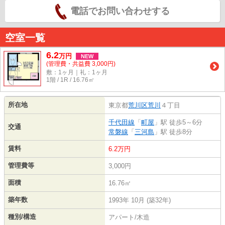
電話でお問い合わせする
空室一覧
6.2
万
円
NEW
(管理費・共益費 3,000円)
敷：1ヶ月｜礼：1ヶ月
1階 / 1R / 16.76㎡
所在地
東京都
荒川区
荒川
４丁目
千代田線
「
町屋
」駅 徒歩5～6分
交通
常磐線
「
三河島
」駅 徒歩8分
賃料
6.2万円
管理費等
3,000円
面積
16.76㎡
築年数
1993年 10月 (築32年)
種別/構造
アパート/木造