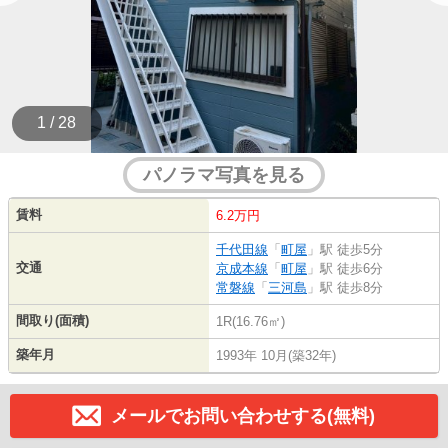
1 / 28
パノラマ写真を見る
賃料
6.2万円
千代田線
「
町屋
」駅 徒歩5分
交通
京成本線
「
町屋
」駅 徒歩6分
常磐線
「
三河島
」駅 徒歩8分
間取り(面積)
1R(16.76㎡)
築年月
1993年 10月(築32年)
メールでお問い合わせする(無料)