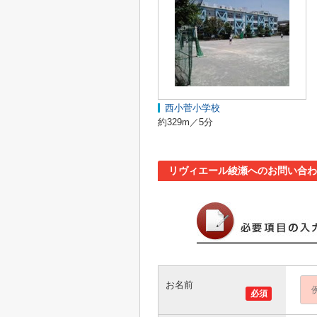
西小菅小学校
約329m／5分
リヴィエール綾瀬へのお問い合わ
お名前
必須