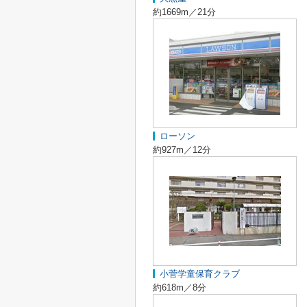
約1669m／21分
ローソン
約927m／12分
小菅学童保育クラブ
約618m／8分