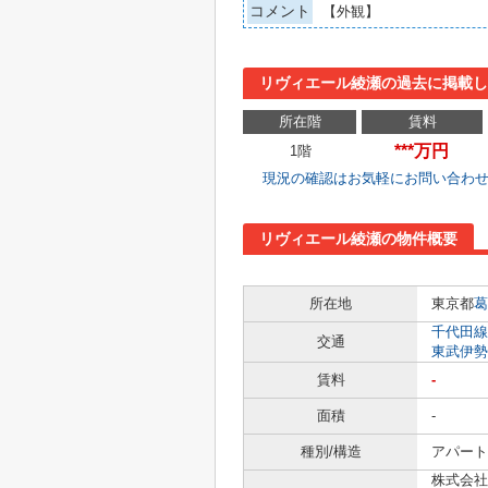
コメント
【外観】
リヴィエール綾瀬の過去に掲載し
所在階
賃料
***万円
1階
現況の確認はお気軽にお問い合わ
リヴィエール綾瀬の物件概要
所在地
東京都
葛
千代田線
交通
東武伊勢
賃料
-
面積
-
種別/構造
アパート 
株式会社