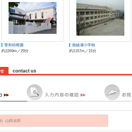
聖和幼稚園
南綾瀬小学校
約2269m／29分
約1157m／15分
contact us
せ