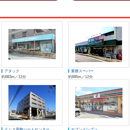
アタック
業務スーパー
約883m／12分
約895m／12分
イムス葛飾ハートセンター
セブンイレブン