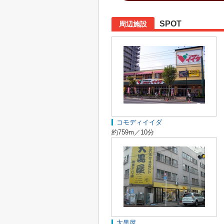
SPOT
周辺施設
コモディイイダ
約759m／10分
大黒屋