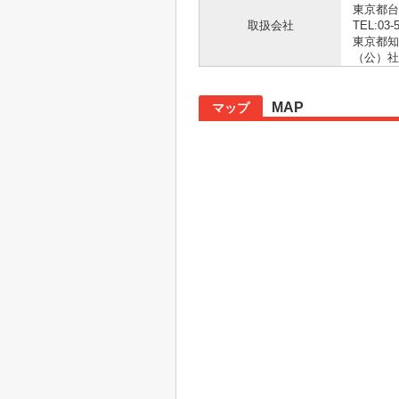
東京都台
取扱会社
TEL:03-
東京都知事
（公）社
MAP
マップ