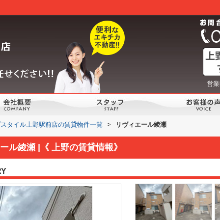
営業
プスタイル上野駅前店の賃貸物件一覧
>
リヴィエール綾瀬
ール綾瀬 |《 上野の賃貸情報》
RY