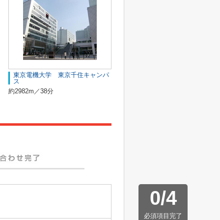
東京電機大学 東京千住キャンパ
ス
約2982m／38分
0
/
4
必須項目完了