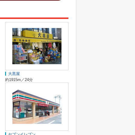
大黒屋
約1915m／24分
セブンイレブン