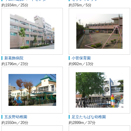
約1934m／25分
約376m／5分
新葛飾病院
小菅保育園
約1796m／23分
約992m／13分
五反野幼稚園
足立たちばな幼稚園
約1550m／20分
約2899m／37分