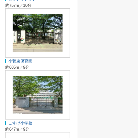
約757m／10分
小菅東保育園
約685m／9分
こすげ小学校
約647m／9分