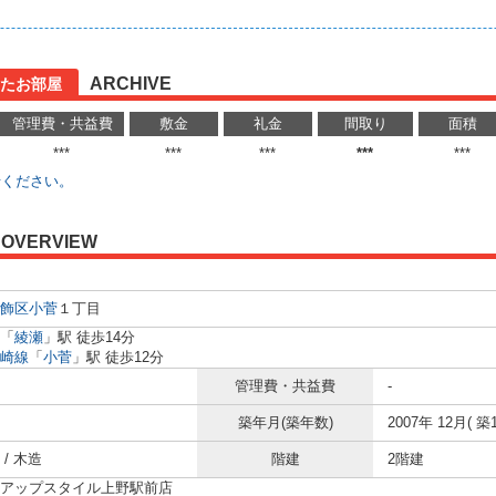
ARCHIVE
たお部屋
管理費・共益費
敷金
礼金
間取り
面積
***
***
***
***
***
せください。
OVERVIEW
飾区
小菅
１丁目
「
綾瀬
」駅 徒歩14分
崎線
「
小菅
」駅 徒歩12分
管理費・共益費
-
築年月(築年数)
2007年 12月( 築1
/ 木造
階建
2階建
アップスタイル上野駅前店