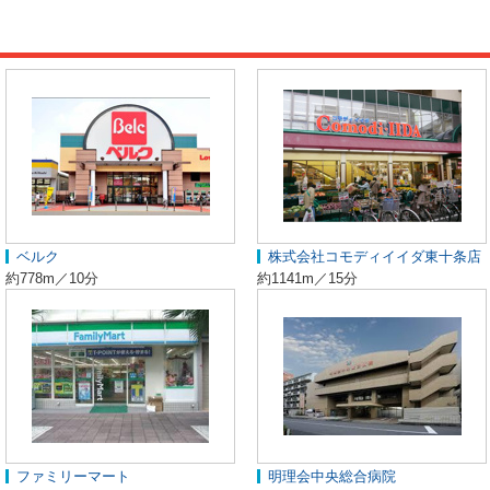
ベルク
株式会社コモディイイダ東十条店
約778m／10分
約1141m／15分
ファミリーマート
明理会中央総合病院