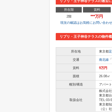
リブリ・王子神谷テラスの過去
所在階
賃料
***万円
2階
現況の確認はお気軽にお問い合わ
リブリ・王子神谷テラスの物件概
所在地
東京都
足
交通
南北線
「
賃料
9万円
面積
26.08㎡
種別/構造
アパート 
株式会社
東京都台
取扱会社
TEL:03-
東京都知事
（公）社