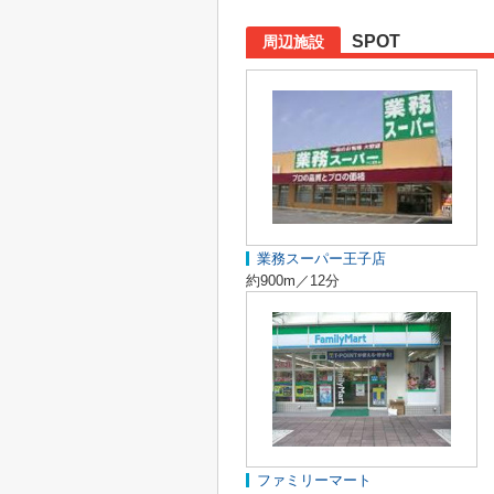
SPOT
周辺施設
業務スーパー王子店
約900m／12分
ファミリーマート