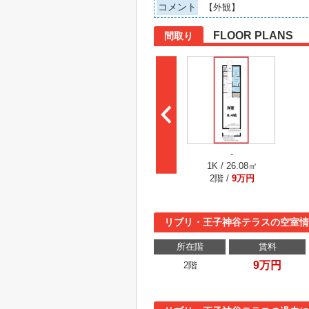
コメント
【外観】
FLOOR PLANS
間取り
-
1K / 26.08㎡
2階 /
9万円
リブリ・王子神谷テラスの空室情
所在階
賃料
9万円
2階