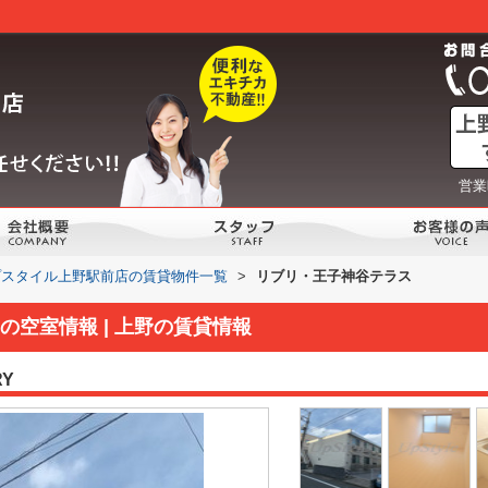
営業
プスタイル上野駅前店の賃貸物件一覧
>
リブリ・王子神谷テラス
空室情報 | 上野の賃貸情報
RY