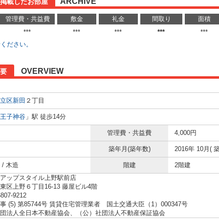
ARCHIVE
に掲載したお部屋
管理費・共益費
敷金
礼金
間取り
面積
***
***
***
***
***
せください。
OVERVIEW
要
立区
新田
２丁目
王子神谷
」駅 徒歩14分
管理費・共益費
4,000円
築年月(築年数)
2016年 10月( 築
/ 木造
階建
2階建
アップスタイル上野駅前店
東区上野６丁目16-13 藤屋ビル4階
5807-9212
 (5) 第85744号 賃貸住宅管理業者 国土交通大臣（1）000347号
団法人全日本不動産協会、（公）社団法人不動産保証協会