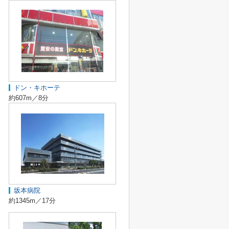
ドン・キホーテ
約607m／8分
坂本病院
約1345m／17分