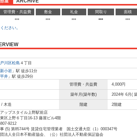
ARCHIVE
部屋
管理費・共益費
敷金
礼金
間取り
面積
***
***
***
***
***
せください。
ERVIEW
戸川区
松島
４丁目
新小岩
」駅 徒歩11分
平井
」駅 徒歩29分
管理費・共益費
4,000円
築年月(築年数)
2024年 6月( 
/ 木造
階建
2階建
アップスタイル上野駅前店
東区上野６丁目16-13 藤屋ビル4階
5807-9212
 (5) 第85744号 賃貸住宅管理業者 国土交通大臣（1）000347号
団法人全日本不動産協会、（公）社団法人不動産保証協会