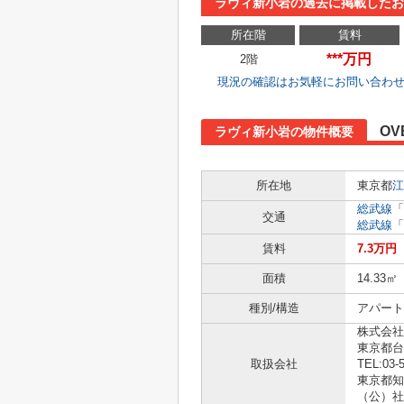
ラヴィ新小岩の過去に掲載したお
所在階
賃料
***万円
2階
現況の確認はお気軽にお問い合わ
OV
ラヴィ新小岩の物件概要
所在地
東京都
江
総武線
「
交通
総武線
「
賃料
7.3万円
面積
14.33㎡
種別/構造
アパート 
株式会社
東京都台
取扱会社
TEL:03-
東京都知事
（公）社