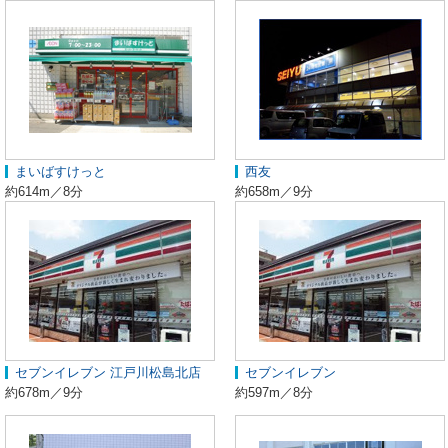
まいばすけっと
西友
約614m／8分
約658m／9分
セブンイレブン 江戸川松島北店
セブンイレブン
約678m／9分
約597m／8分