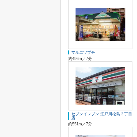
マルエツプチ
約496m／7分
セブンイレブン 江戸川松島３丁目
店
約551m／7分