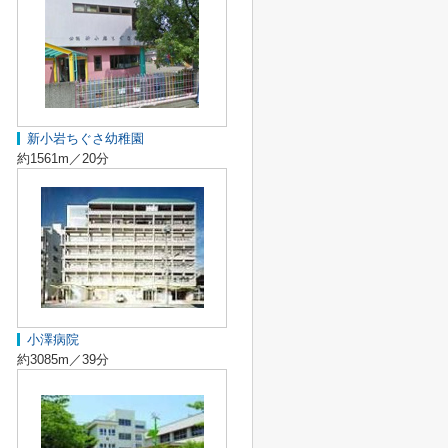
新小岩ちぐさ幼稚園
約1561m／20分
小澤病院
約3085m／39分