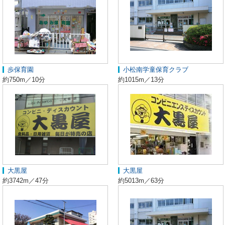
歩保育園
小松南学童保育クラブ
約750m／10分
約1015m／13分
大黒屋
大黒屋
約3742m／47分
約5013m／63分