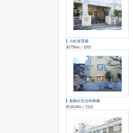
小松保育園
約756m／10分
葛飾白百合幼稚園
約1624m／21分