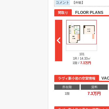
コメント
【外観】
FLOOR PLANS
間取り
101
1R / 14.33㎡
1階 /
7.3万円
VA
ラヴィ新小岩の空室情報
所在階
賃料
7.3万円
1階