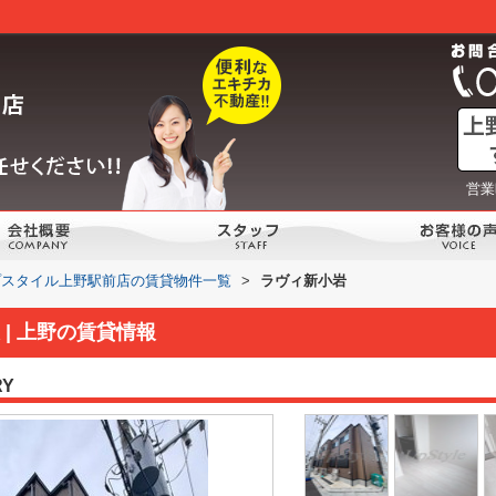
営業
プスタイル上野駅前店の賃貸物件一覧
>
ラヴィ新小岩
| 上野の賃貸情報
RY