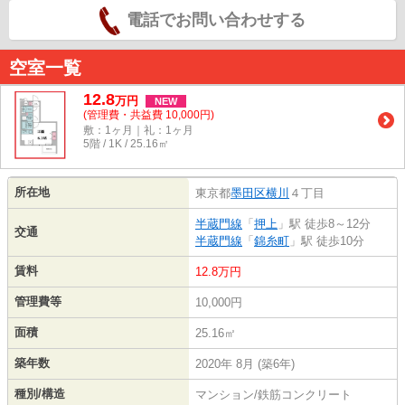
電話でお問い合わせする
空室一覧
12.8
万
円
NEW
(管理費・共益費 10,000円)
敷：1ヶ月｜礼：1ヶ月
5階 / 1K / 25.16㎡
所在地
東京都
墨田区
横川
４丁目
半蔵門線
「
押上
」駅 徒歩8～12分
交通
半蔵門線
「
錦糸町
」駅 徒歩10分
賃料
12.8万円
管理費等
10,000円
面積
25.16㎡
築年数
2020年 8月 (築6年)
種別/構造
マンション/鉄筋コンクリート