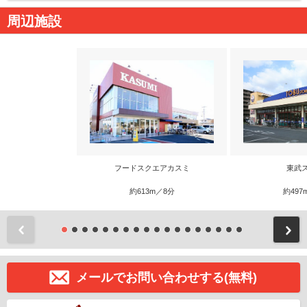
周辺施設
フードスクエアカスミ
東武
約613m／8分
約497
前
メールでお問い合わせする(無料)