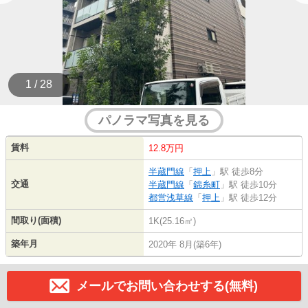
1 / 28
パノラマ写真を見る
賃料
12.8万円
半蔵門線
「
押上
」駅 徒歩8分
交通
半蔵門線
「
錦糸町
」駅 徒歩10分
都営浅草線
「
押上
」駅 徒歩12分
間取り(面積)
1K(25.16㎡)
築年月
2020年 8月(築6年)
メールでお問い合わせする(無料)