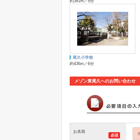
約381m／5分
尾久小学校
約436m／6分
メゾン東尾久へのお問い合わせ
お名前
必須