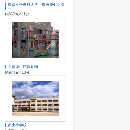
東京女子医科大学 東医療センタ
ー
約867m／11分
上智厚生館保育園
約974m／13分
赤土小学校