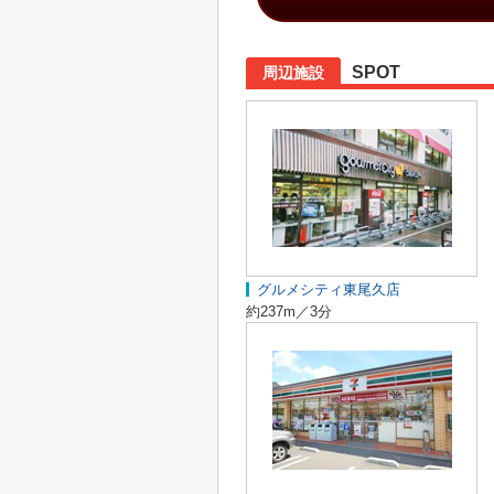
SPOT
周辺施設
グルメシティ東尾久店
約237m／3分