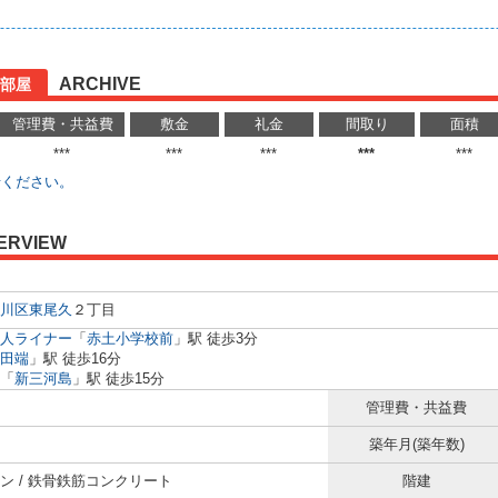
ARCHIVE
部屋
管理費・共益費
敷金
礼金
間取り
面積
***
***
***
***
***
せください。
ERVIEW
川区
東尾久
２丁目
人ライナー
「
赤土小学校前
」駅 徒歩3分
田端
」駅 徒歩16分
「
新三河島
」駅 徒歩15分
管理費・共益費
築年月(築年数)
ン / 鉄骨鉄筋コンクリート
階建