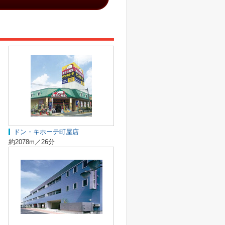
ドン・キホーテ町屋店
約2078m／26分