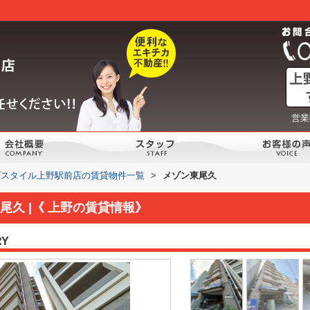
営業
プスタイル上野駅前店の賃貸物件一覧
>
メゾン東尾久
久 |《 上野の賃貸情報》
RY