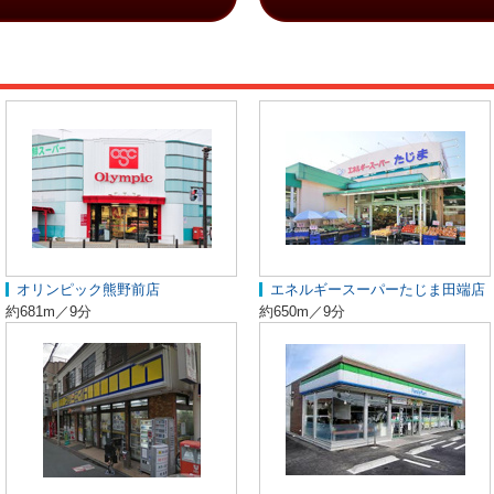
オリンピック熊野前店
エネルギースーパーたじま田端店
約681m／9分
約650m／9分