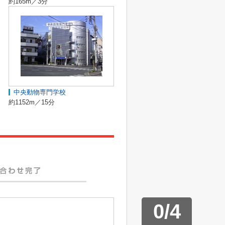
約165m／3分
中央動物専門学校
約1152m／15分
0
/
4