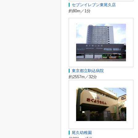
セブンイレブン東尾久店
約80m／1分
東京都立駒込病院
約2557m／32分
尾久幼稚園