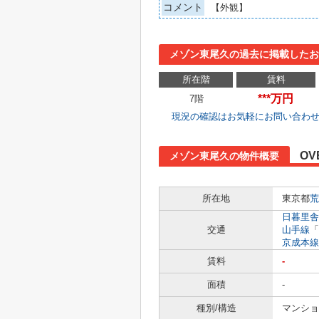
コメント
【外観】
メゾン東尾久の過去に掲載したお
所在階
賃料
***万円
7階
現況の確認はお気軽にお問い合わ
OV
メゾン東尾久の物件概要
所在地
東京都
荒
日暮里舎
交通
山手線
「
京成本線
賃料
-
面積
-
種別/構造
マンショ