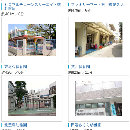
ヒロマルチェーンスリーエイト熊
ファミリーマート荒川東尾久店
野前店
約479m／6分
約401m／6分
東尾久保育園
荒川保育園
約420m／6分
約823m／11分
北豊島幼稚園
田端さくら幼稚園