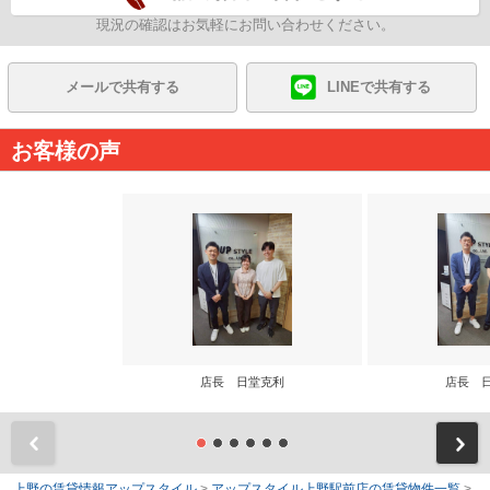
現況の確認はお気軽にお問い合わせください。
メールで共有する
LINEで共有する
お客様の声
店長 日堂克利
店長 
前
上野の賃貸情報アップスタイル
>
アップスタイル上野駅前店の賃貸物件一覧
>