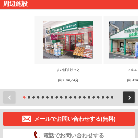
周辺施設
まいばすけっと
マルエ
約307m／4分
約513
前
メールでお問い合わせする(無料)
電話でお問い合わせする