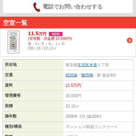
電話でお問い合わせする
空室一覧
11.5
万
円
NEW
(管理費・共益費 15,000円)
敷：0ヶ月｜礼：1ヶ月
2階 / 1K / 22.12㎡
所在地
東京都
文京区
水道
１丁目
交通
総武線
「
飯田橋
」駅 徒歩9分
賃料
11.5万円
管理費等
15,000円
面積
22.12㎡
築年数
2006年 2月 (築20年)
種別/構造
マンション/鉄筋コンクリート