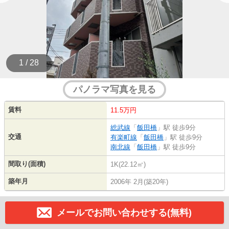
1 / 28
パノラマ写真を見る
賃料
11.5万円
総武線
「
飯田橋
」駅 徒歩9分
交通
有楽町線
「
飯田橋
」駅 徒歩9分
南北線
「
飯田橋
」駅 徒歩9分
間取り(面積)
1K(22.12㎡)
築年月
2006年 2月(築20年)
メールでお問い合わせする(無料)