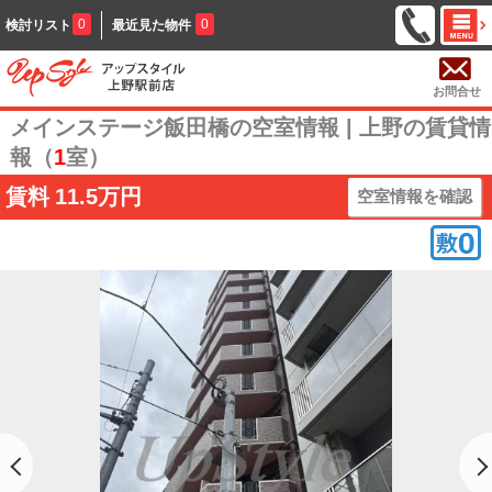
0
0
検討リスト
最近見た物件
お問合せ
メインステージ飯田橋の空室情報 | 上野の賃貸情
報（
1
室）
賃料
11.5万円
空室情報を確認