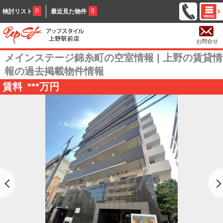
0
0
検討リスト
最近見た物件
お問合せ
メインステージ錦糸町の空室情報 | 上野の賃貸情
報の過去掲載物件情報
賃料
***
万円