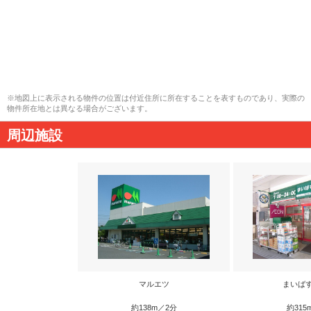
※地図上に表示される物件の位置は付近住所に所在することを表すものであり、実際の
物件所在地とは異なる場合がございます。
周辺施設
マルエツ
まいば
約138m／2分
約315