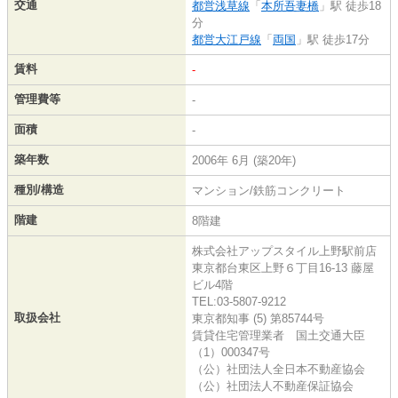
交通
都営浅草線
「
本所吾妻橋
」駅 徒歩18
分
都営大江戸線
「
両国
」駅 徒歩17分
賃料
-
管理費等
-
面積
-
築年数
2006年 6月 (築20年)
種別/構造
マンション/鉄筋コンクリート
階建
8階建
株式会社アップスタイル上野駅前店
東京都台東区上野６丁目16-13 藤屋
ビル4階
TEL:03-5807-9212
取扱会社
東京都知事 (5) 第85744号
賃貸住宅管理業者 国土交通大臣
（1）000347号
（公）社団法人全日本不動産協会
（公）社団法人不動産保証協会