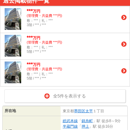
過去掲載物件一覧
***
万円
(管理費・共益費 ***円)
敷：***｜礼：***
3階 / *** / ***
***
万円
(管理費・共益費 ***円)
敷：***｜礼：***
5階 / *** / ***
***
万円
(管理費・共益費 ***円)
敷：***｜礼：***
5階 / *** / ***
全5件を表示する
所在地
東京都
墨田区
太平
１丁目
総武本線
「
錦糸町
」駅 徒歩8～9分
半蔵門線
「
押上
」駅 徒歩16分