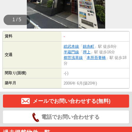
1 / 5
賃料
-
総武本線
「
錦糸町
」駅 徒歩8分
半蔵門線
「
押上
」駅 徒歩16分
交通
都営浅草線
「
本所吾妻橋
」駅 徒歩18
分
間取り(面積)
-(-)
築年月
2006年 6月(築20年)
メールでお問い合わせする(無料)
電話でお問い合わせする