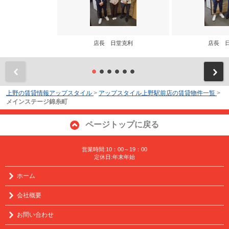
店長 日堂克利
店長 
前
上野の賃貸情報アップスタイル
>
アップスタイル上野駅前店の賃貸物件一覧
>
メインステージ錦糸町
ページトップに戻る
営業時間:10：00～19：00
定休日:年末年始
ホーム
会社概要
お問い合わせ