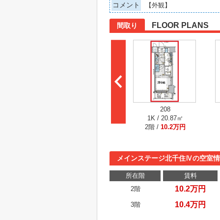
コメント
【外観】
FLOOR PLANS
間取り
208
1K / 20.87㎡
2階 /
10.2万円
メインステージ北千住Ⅳの空室情
所在階
賃料
10.2万円
2階
10.4万円
3階