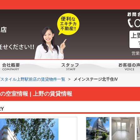
営業
プスタイル上野駅前店の賃貸物件一覧
>
メインステージ北千住Ⅳ
空室情報 | 上野の賃貸情報
RY