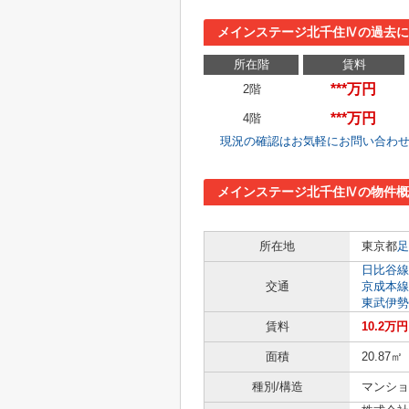
メインステージ北千住Ⅳの過去
所在階
賃料
***万円
2階
***万円
4階
現況の確認はお気軽にお問い合わ
メインステージ北千住Ⅳの物件概
所在地
東京都
足
日比谷線
交通
京成本線
東武伊勢
賃料
10.2万
面積
20.87㎡
種別/構造
マンショ