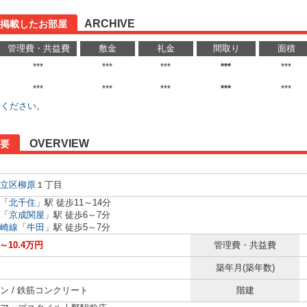
ARCHIVE
に掲載したお部屋
管理費・共益費
敷金
礼金
間取り
面積
***
***
***
***
***
***
***
***
***
***
せください。
OVERVIEW
要
立区
柳原
１丁目
「
北千住
」駅 徒歩11～14分
「
京成関屋
」駅 徒歩6～7分
崎線
「
牛田
」駅 徒歩5～7分
円～10.4万円
管理費・共益費
築年月(築年数)
ン / 鉄筋コンクリート
階建