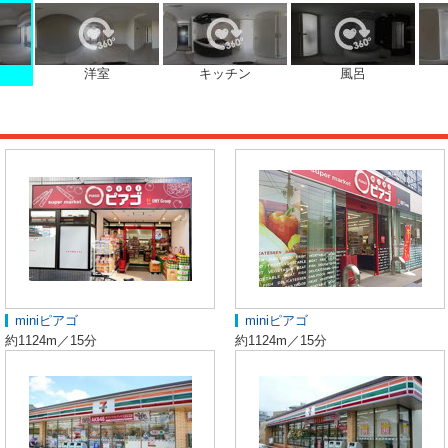
洋室
キッチン
風呂
miniピアゴ
miniピアゴ
約1124m／15分
約1124m／15分