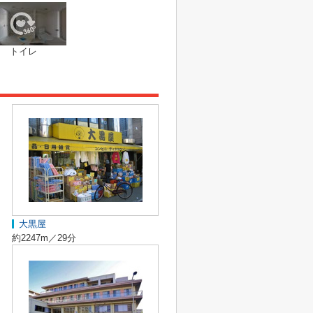
トイレ
大黒屋
約2247m／29分