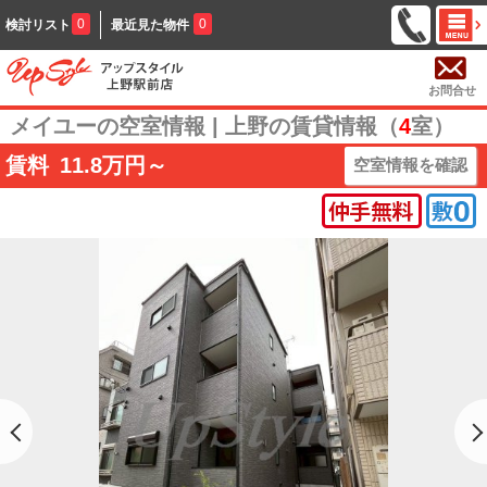
0
0
検討リスト
最近見た物件
お問合せ
メイユーの空室情報 | 上野の賃貸情報（
4
室）
賃料
11.8
万円～
空室情報を確認