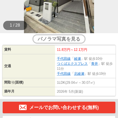
1 / 28
パノラマ写真を見る
賃料
11.8万円～12.1万円
千代田線
「
綾瀬
」駅 徒歩10分
つくばエクスプレス
「
青井
」駅 徒歩
交通
11分
千代田線
「
北綾瀬
」駅 徒歩19分
間取り(面積)
1LDK(29.04㎡～30.07㎡)
築年月
2026年 5月(新築)
メールでお問い合わせする(無料)