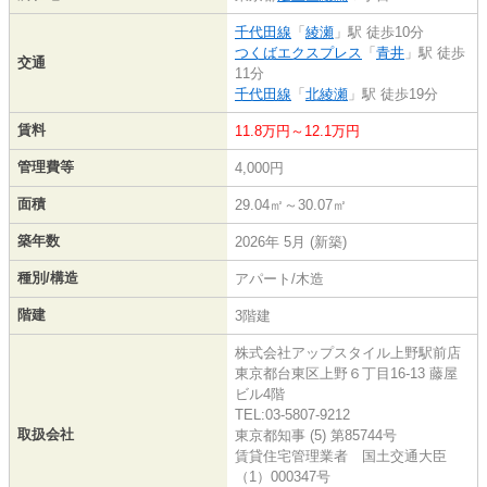
千代田線
「
綾瀬
」駅 徒歩10分
つくばエクスプレス
「
青井
」駅 徒歩
交通
11分
千代田線
「
北綾瀬
」駅 徒歩19分
賃料
11.8万円～12.1万円
管理費等
4,000円
面積
29.04㎡～30.07㎡
築年数
2026年 5月 (新築)
種別/構造
アパート/木造
階建
3階建
株式会社アップスタイル上野駅前店
東京都台東区上野６丁目16-13 藤屋
ビル4階
TEL:03-5807-9212
取扱会社
東京都知事 (5) 第85744号
賃貸住宅管理業者 国土交通大臣
（1）000347号