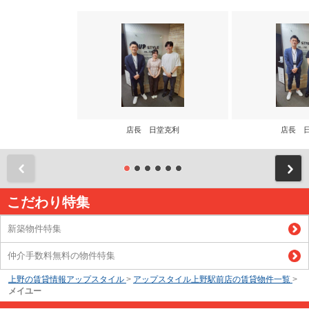
店長 日堂克利
店長 
前
こだわり特集
新築物件特集
仲介手数料無料の物件特集
上野の賃貸情報アップスタイル
>
アップスタイル上野駅前店の賃貸物件一覧
>
メイユー