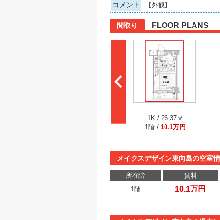
コメント
【外観】
FLOOR PLANS
間取り
-
1K / 26.37㎡
1階 /
10.1万円
メイクスデザイン東向島の空室情
所在階
賃料
10.1万円
1階