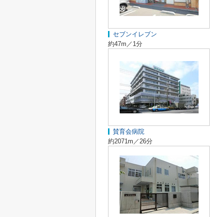
セブンイレブン
約47m／1分
賛育会病院
約2071m／26分