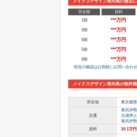
メイクスデザイン東向島の過去
所在階
賃料
***万円
1階
***万円
3階
***万円
5階
***万円
5階
***万円
6階
現況の確認はお気軽にお問い合わ
メイクスデザイン東向島の物件概
所在地
東京都
墨
東武伊勢
交通
京成押上
東武伊勢
賃料
10.1万円