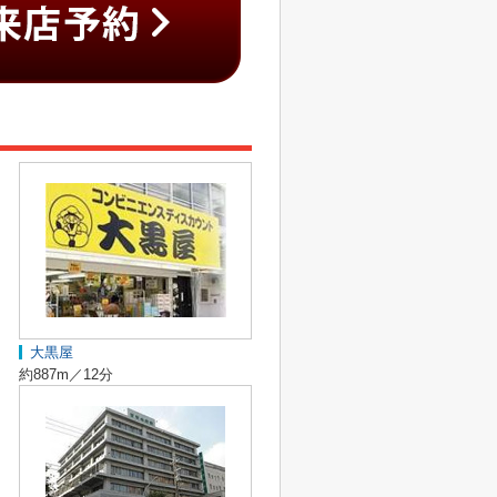
大黒屋
約887m／12分