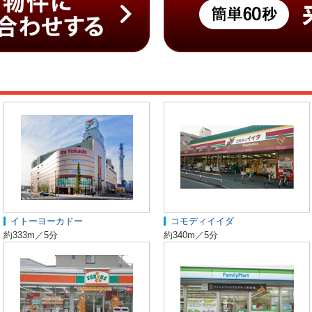
イトーヨーカドー
コモディイイダ
約333m／5分
約340m／5分