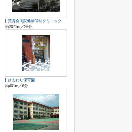
賛育会病院健康管理クリニック
約2071m／26分
ひまわり保育園
約401m／6分