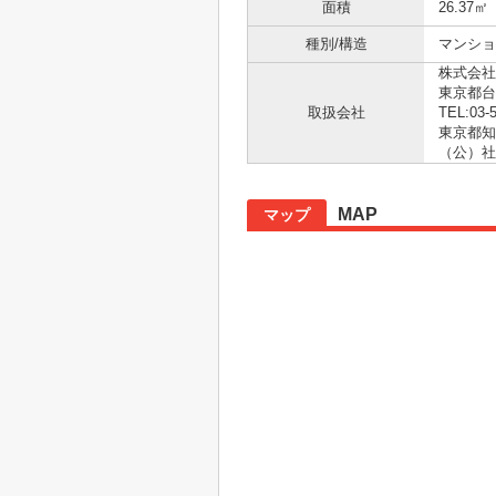
面積
26.37㎡
種別/構造
マンショ
株式会社
東京都台
取扱会社
TEL:03-
東京都知事
（公）社
MAP
マップ