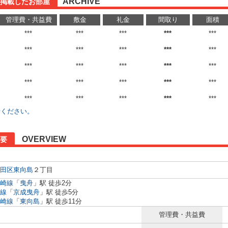
ARCHIVE
に掲載したお部屋
管理費・共益費
敷金
礼金
間取り
面積
***
***
***
***
***
***
***
***
***
***
***
***
***
***
***
***
***
***
***
***
***
***
***
***
***
せください。
OVERVIEW
要
田区
東向島
２丁目
崎線
「
曳舟
」駅 徒歩2分
線
「
京成曳舟
」駅 徒歩5分
崎線
「
東向島
」駅 徒歩11分
管理費・共益費