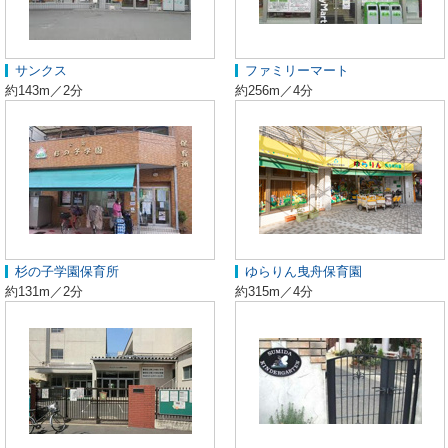
サンクス
ファミリーマート
約143m／2分
約256m／4分
杉の子学園保育所
ゆらりん曳舟保育園
約131m／2分
約315m／4分