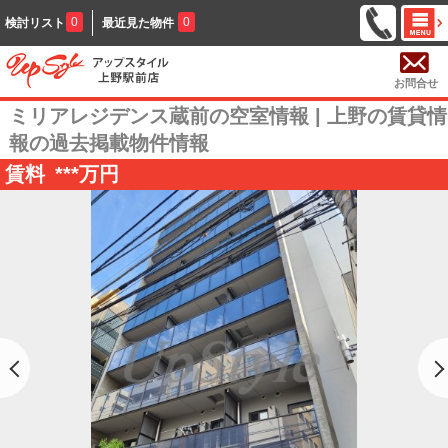
0
0
検討リスト
最近見た物件
お問合せ
ミリアレジデンス蔵前の空室情報 | 上野の賃貸情
報の過去掲載物件情報
賃料
***
万円