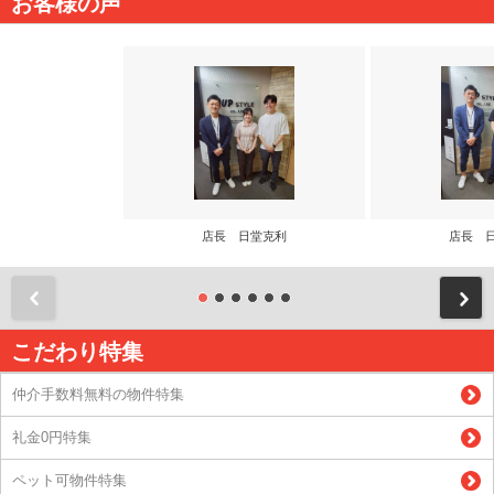
お客様の声
店長 日堂克利
店長 
前
こだわり特集
仲介手数料無料の物件特集
礼金0円特集
ペット可物件特集