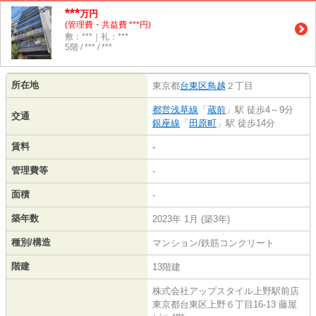
***
万円
(管理費・共益費 ***円)
敷：***｜礼：***
5階 / *** / ***
所在地
東京都
台東区
鳥越
２丁目
都営浅草線
「
蔵前
」駅 徒歩4～9分
交通
銀座線
「
田原町
」駅 徒歩14分
賃料
-
管理費等
-
面積
-
築年数
2023年 1月 (築3年)
種別/構造
マンション/鉄筋コンクリート
階建
13階建
株式会社アップスタイル上野駅前店
東京都台東区上野６丁目16-13 藤屋