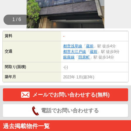
1 / 6
賃料
-
都営浅草線
「
蔵前
」駅 徒歩4分
交通
都営大江戸線
「
蔵前
」駅 徒歩9分
銀座線
「
田原町
」駅 徒歩14分
間取り(面積)
-(-)
築年月
2023年 1月(築3年)
メールでお問い合わせする(無料)
電話でお問い合わせする
過去掲載物件一覧