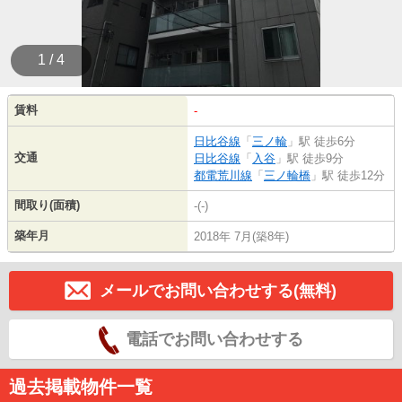
1 / 4
賃料
-
日比谷線
「
三ノ輪
」駅 徒歩6分
交通
日比谷線
「
入谷
」駅 徒歩9分
都電荒川線
「
三ノ輪橋
」駅 徒歩12分
間取り(面積)
-(-)
築年月
2018年 7月(築8年)
メールでお問い合わせする(無料)
電話でお問い合わせする
過去掲載物件一覧