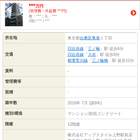
***
万円
(管理費・共益費 ***円)
敷：***｜礼：***
2階 / *** / ***
所在地
東京都
台東区
竜泉
１丁目
日比谷線
「
三ノ輪
」駅 徒歩6分
交通
日比谷線
「
入谷
」駅 徒歩9分
都電荒川線
「
三ノ輪橋
」駅 徒歩12分
賃料
-
管理費等
-
面積
-
築年数
2018年 7月 (築8年)
種別/構造
マンション/鉄筋コンクリート
階建
12階建
株式会社アップスタイル上野駅前店