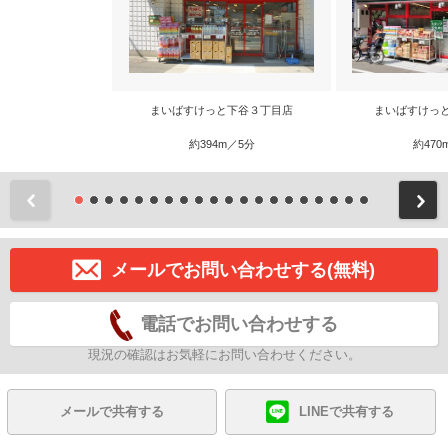
まいばすけっと下谷３丁目店
まいばすけっ
約394m／5分
約470
前
メールでお問い合わせする(無料)
電話でお問い合わせする
現況の確認はお気軽にお問い合わせください。
メールで共有する
LINEで共有する