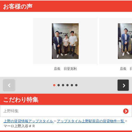
お客様の声
店長 日堂克利
店長 
前
こだわり特集
上野特集
上野の賃貸情報アップスタイル
>
アップスタイル上野駅前店の賃貸物件一覧
>
マーロ上野入谷＃Ｒ