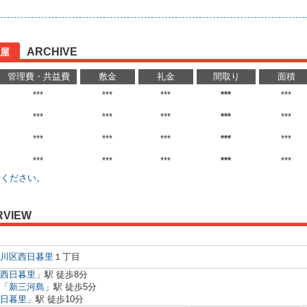
ARCHIVE
屋
管理費・共益費
敷金
礼金
間取り
面積
***
***
***
***
***
***
***
***
***
***
***
***
***
***
***
***
***
***
***
***
せください。
RVIEW
川区
西日暮里
１丁目
西日暮里
」駅 徒歩8分
「
新三河島
」駅 徒歩5分
日暮里
」駅 徒歩10分