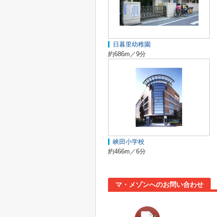
日暮里幼稚園
約686m／9分
峡田小学校
約466m／6分
マ・メゾンへのお問い合わせ