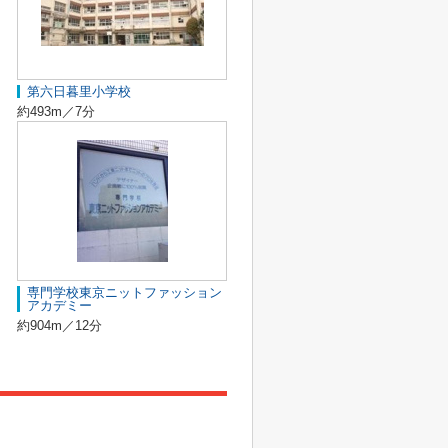
第六日暮里小学校
約493m／7分
専門学校東京ニットファッション
アカデミー
約904m／12分