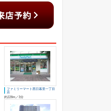
ファミリーマート西日暮里一丁目
店
約228m／3分