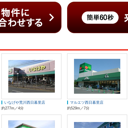
いなげや荒川西日暮里店
マルエツ西日暮里店
約277m／4分
約529m／7分