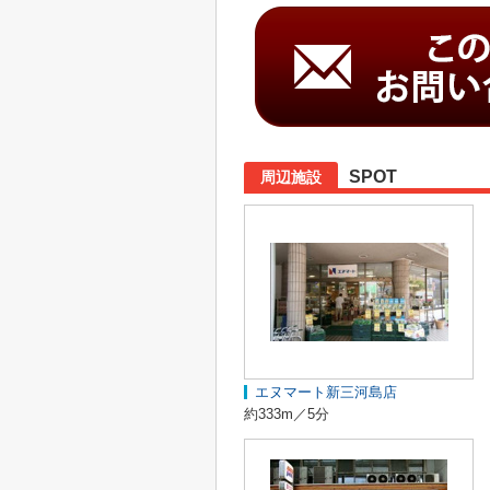
SPOT
周辺施設
エヌマート新三河島店
約333m／5分