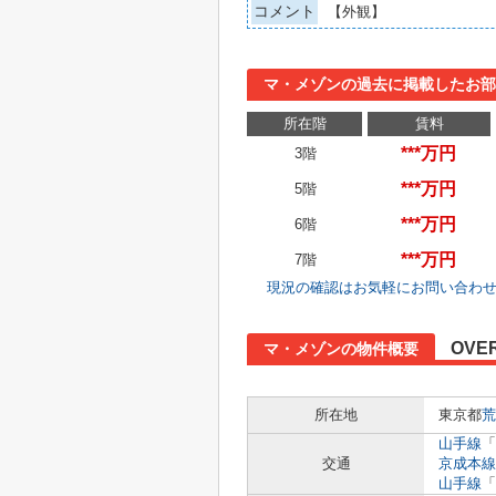
コメント
【外観】
マ・メゾンの過去に掲載したお部
所在階
賃料
***万円
3階
***万円
5階
***万円
6階
***万円
7階
現況の確認はお気軽にお問い合わ
OVE
マ・メゾンの物件概要
所在地
東京都
荒
山手線
「
交通
京成本線
山手線
「