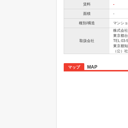
賃料
-
面積
-
種別/構造
マンショ
株式会社
東京都台
取扱会社
TEL:03-
東京都知事
（公）社
MAP
マップ