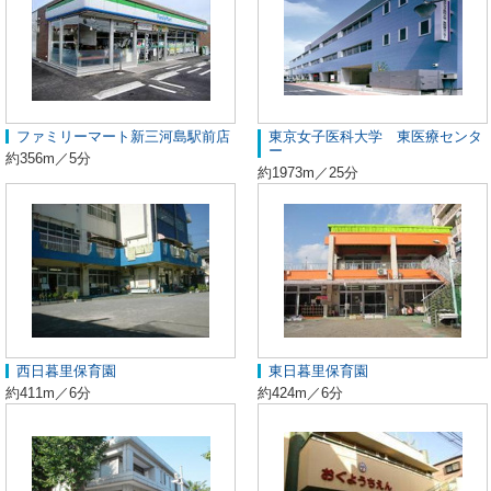
ファミリーマート新三河島駅前店
東京女子医科大学 東医療センタ
ー
約356m／5分
約1973m／25分
西日暮里保育園
東日暮里保育園
約411m／6分
約424m／6分