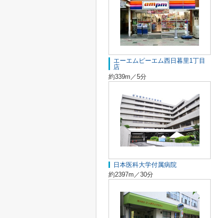
エーエムピーエム西日暮里1丁目
店
約339m／5分
日本医科大学付属病院
約2397m／30分