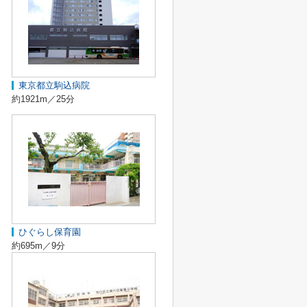
東京都立駒込病院
約1921m／25分
ひぐらし保育園
約695m／9分