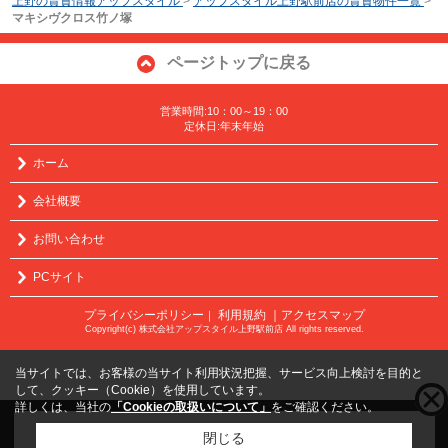
上野の賃貸情報アップスタイル
>
アップスタイル上野駅前店の賃貸物件一覧
>
マキシヴクロス竹ノ塚
ページトップに戻る
営業時間:10：00～19：00
定休日:年末年始
ホーム
会社概要
お問い合わせ
PCサイト
プライバシーポリシー
利用規約
｜アクセスマップ
｜
Copyright(c) 株式会社アップスタイル上野駅前店 All rights reserved.
当サイトでは、お客様の当サイト利用状況把握、サービス向上検討を目的と
して、クッキー（Cookie）を使用しています。
詳しくは、当社の
「Cookieの取扱いについて」
をご確認ください。
こちらの物件をご覧の方に
お勧めな物件
はこちら
閉じる