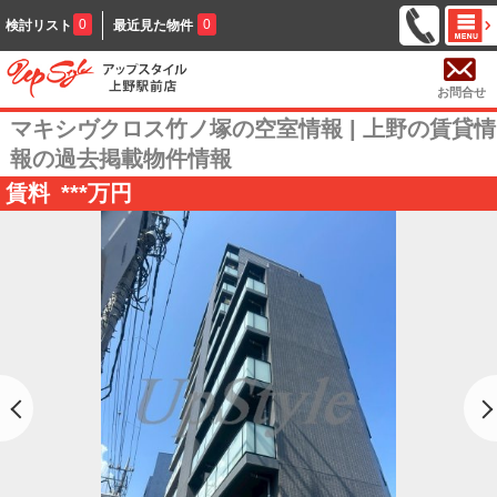
0
0
検討リスト
最近見た物件
お問合せ
マキシヴクロス竹ノ塚の空室情報 | 上野の賃貸情
報の過去掲載物件情報
賃料
***
万円