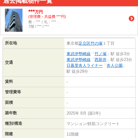
過去掲載物件一覧
***
万円
(管理費・共益費 ***円)
敷：***｜礼：***
7階 / *** / ***
所在地
東京都
足立区
竹の塚
１丁目
東武伊勢崎線
「
竹ノ塚
」駅 徒歩3分
東武伊勢崎線
「
西新井
」駅 徒歩23分
交通
日暮里舎人ライナー
「
舎人公園
」
駅 徒歩29分
賃料
-
管理費等
-
面積
-
築年数
2025年 8月 (築1年)
種別/構造
マンション/鉄筋コンクリート
階建
11階建