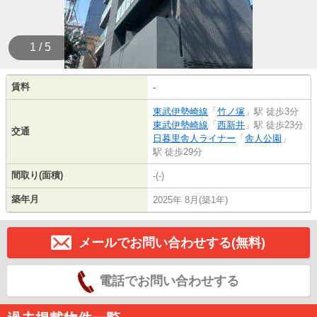
1 / 5
賃料
-
東武伊勢崎線
「
竹ノ塚
」駅 徒歩3分
東武伊勢崎線
「
西新井
」駅 徒歩23分
交通
日暮里舎人ライナー
「
舎人公園
」
駅 徒歩29分
間取り(面積)
-(-)
築年月
2025年 8月(築1年)
メールでお問い合わせする(無料)
電話でお問い合わせする