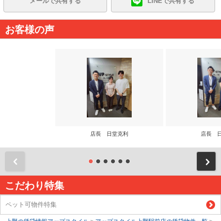
メールで共有する
LINEで共有する
お客様の声
店長 日堂克利
店長 
前
こだわり特集
ペット可物件特集