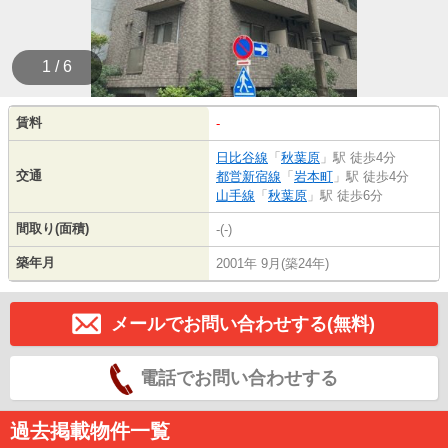
1 / 6
賃料
-
日比谷線
「
秋葉原
」駅 徒歩4分
交通
都営新宿線
「
岩本町
」駅 徒歩4分
山手線
「
秋葉原
」駅 徒歩6分
間取り(面積)
-(-)
築年月
2001年 9月(築24年)
メールでお問い合わせする(無料)
電話でお問い合わせする
過去掲載物件一覧