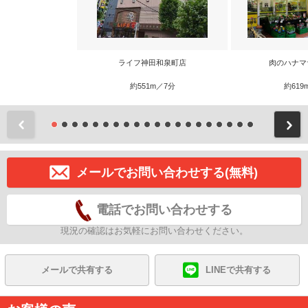
ライフ神田和泉町店
肉のハナマ
約551m／7分
約619
前
メールでお問い合わせする(無料)
電話でお問い合わせする
現況の確認はお気軽にお問い合わせください。
メールで共有する
LINEで共有する