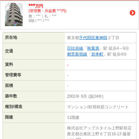
***
万円
(管理費・共益費 ***円)
敷：***｜礼：***
9階 / *** / ***
所在地
東京都
千代田区
東神田
２丁目
日比谷線
「
秋葉原
」駅 徒歩4～6分
交通
都営新宿線
「
岩本町
」駅 徒歩4分
賃料
-
管理費等
-
面積
-
築年数
2001年 9月 (築24年)
種別/構造
マンション/鉄骨鉄筋コンクリート
階建
11階建
株式会社アップスタイル上野駅前店
東京都台東区上野６丁目16-13 藤屋