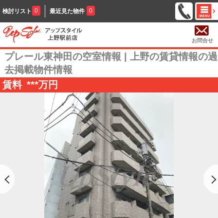
0
0
検討リスト
最近見た物件
お問合せ
プレール東神田の空室情報 | 上野の賃貸情報の過
去掲載物件情報
賃料
***
万円