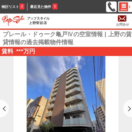
0
0
検討リスト
最近見た物件
お問合せ
プレール・ドゥーク亀戸Ⅳの空室情報 | 上野の賃
貸情報の過去掲載物件情報
賃料
***
万円