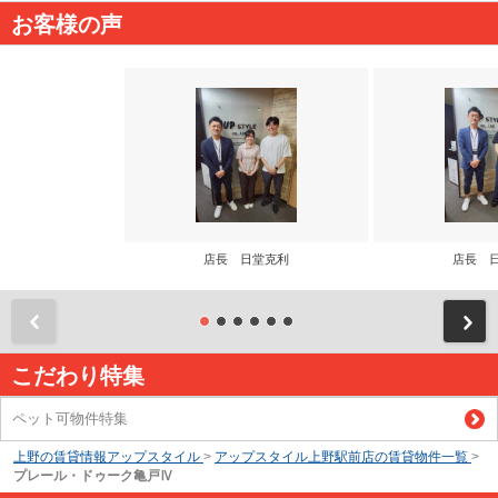
お客様の声
店長 日堂克利
店長 
前
こだわり特集
ペット可物件特集
上野の賃貸情報アップスタイル
>
アップスタイル上野駅前店の賃貸物件一覧
>
プレール・ドゥーク亀戸Ⅳ