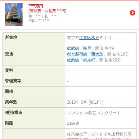
***
万円
(管理費・共益費 ***円)
敷：***｜礼：***
8階 / *** / ***
所在地
東京都
江東区
亀戸
６丁目
総武線
「
亀戸
」駅 徒歩4分
交通
都営新宿線
「
西大島
」駅 徒歩10分
総武線
「
錦糸町
」駅 徒歩16分
賃料
-
管理費等
-
面積
-
築年数
2013年 3月 (築13年)
種別/構造
マンション/鉄筋コンクリート
階建
11階建
株式会社アップスタイル上野駅前店