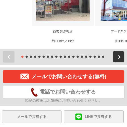
西友 錦糸町店
フードスク
約1119m／14分
約1449
前
メールでお問い合わせする(無料)
電話でお問い合わせする
現況の確認はお気軽にお問い合わせください。
メールで共有する
LINEで共有する