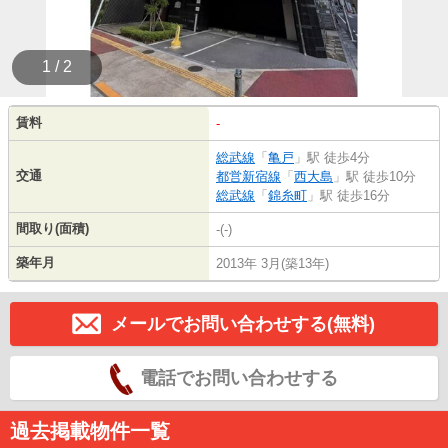
1 / 2
賃料
-
総武線
「
亀戸
」駅 徒歩4分
交通
都営新宿線
「
西大島
」駅 徒歩10分
総武線
「
錦糸町
」駅 徒歩16分
間取り(面積)
-(-)
築年月
2013年 3月(築13年)
メールでお問い合わせする(無料)
電話でお問い合わせする
過去掲載物件一覧