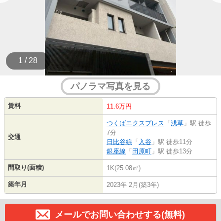
1 / 28
パノラマ写真を見る
賃料
11.6万円
つくばエクスプレス
「
浅草
」駅 徒歩
7分
交通
日比谷線
「
入谷
」駅 徒歩11分
銀座線
「
田原町
」駅 徒歩13分
間取り(面積)
1K(25.08㎡)
築年月
2023年 2月(築3年)
メールでお問い合わせする(無料)