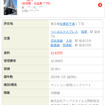
(管理費・共益費 ***円)
敷：***｜礼：***
12階 / *** / ***
所在地
東京都
台東区
千束
１丁目
つくばエクスプレス
「
浅草
」駅 徒歩
7分
交通
日比谷線
「
入谷
」駅 徒歩11分
銀座線
「
田原町
」駅 徒歩13分
賃料
11.6万円
管理費等
10,000円
面積
25.08㎡
築年数
2023年 2月 (築3年)
種別/構造
マンション/鉄筋コンクリート
階建
15階建
株式会社アップスタイル上野駅前店