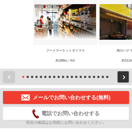
フードマーケットダイマス
肉のハナ
約288m／4分
約312
前
メールでお問い合わせする(無料)
電話でお問い合わせする
現況の確認はお気軽にお問い合わせください。