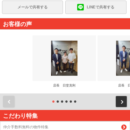
メールで共有する
LINEで共有する
お客様の声
店長 日堂克利
店長 
前
こだわり特集
仲介手数料無料の物件特集