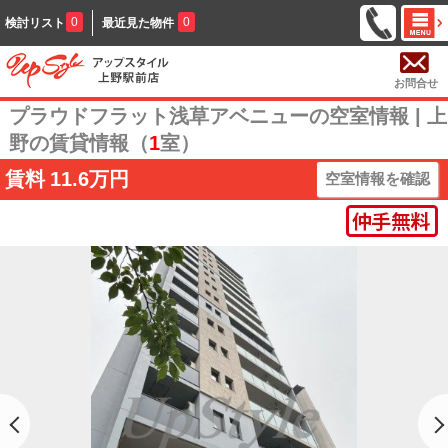
0
0
検討リスト
最近見た物件
お問合せ
プラウドフラット浅草アベニューの空室情報 | 上
野の賃貸情報（
1
室）
賃料
11.6万円
空室情報を確認