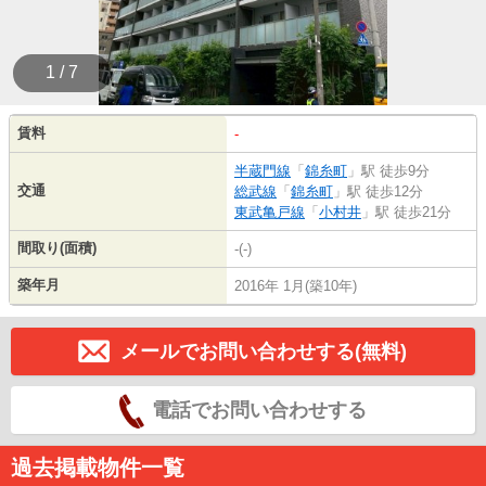
1 / 7
賃料
-
半蔵門線
「
錦糸町
」駅 徒歩9分
交通
総武線
「
錦糸町
」駅 徒歩12分
東武亀戸線
「
小村井
」駅 徒歩21分
間取り(面積)
-(-)
築年月
2016年 1月(築10年)
メールでお問い合わせする(無料)
電話でお問い合わせする
過去掲載物件一覧