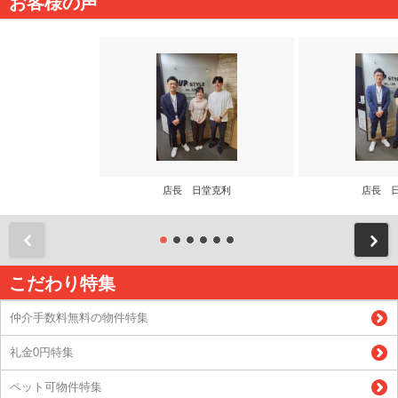
お客様の声
店長 日堂克利
店長 
前
こだわり特集
仲介手数料無料の物件特集
礼金0円特集
ペット可物件特集