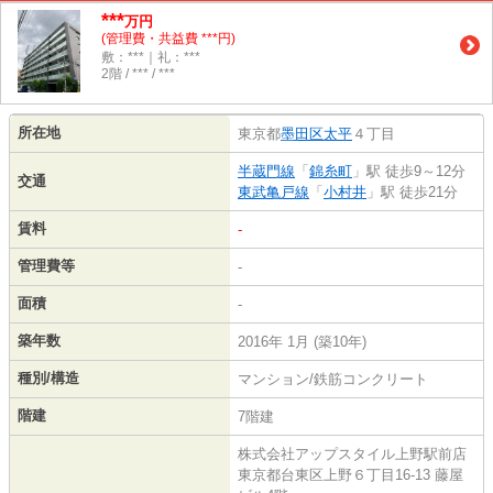
***
万円
(管理費・共益費 ***円)
敷：***｜礼：***
2階 / *** / ***
所在地
東京都
墨田区
太平
４丁目
半蔵門線
「
錦糸町
」駅 徒歩9～12分
交通
東武亀戸線
「
小村井
」駅 徒歩21分
賃料
-
管理費等
-
面積
-
築年数
2016年 1月 (築10年)
種別/構造
マンション/鉄筋コンクリート
階建
7階建
株式会社アップスタイル上野駅前店
東京都台東区上野６丁目16-13 藤屋