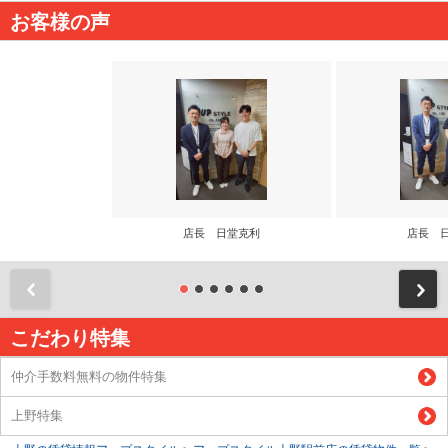
お客様の声
店長 日堂克利
店長 
前
こだわり特集
仲介手数料無料の物件特集
上野特集