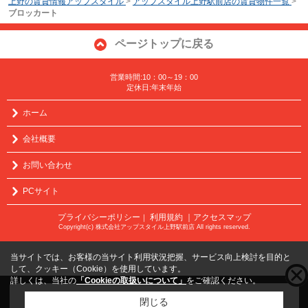
上野の賃貸情報アップスタイル
>
アップスタイル上野駅前店の賃貸物件一覧
>
ブロッカート
ページトップに戻る
営業時間:10：00～19：00
定休日:年末年始
ホーム
会社概要
お問い合わせ
PCサイト
プライバシーポリシー
利用規約
｜アクセスマップ
｜
Copyright(c) 株式会社アップスタイル上野駅前店 All rights reserved.
当サイトでは、お客様の当サイト利用状況把握、サービス向上検討を目的と
して、クッキー（Cookie）を使用しています。
詳しくは、当社の
「Cookieの取扱いについて」
をご確認ください。
こちらの物件をご覧の方に
お勧めな物件
はこちら
閉じる