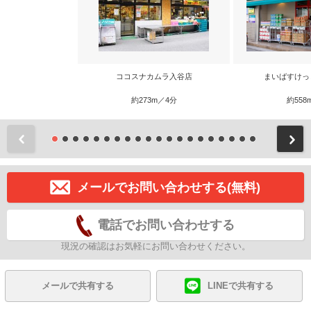
ココスナカムラ入谷店
まいばすけっ
約273m／4分
約558
前
メールでお問い合わせする(無料)
電話でお問い合わせする
現況の確認はお気軽にお問い合わせください。
メールで共有する
LINEで共有する