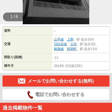
1 / 6
賃料
-
山手線
「
上野
」駅 徒歩10分
交通
日比谷線
「
入谷
」駅 徒歩3分
銀座線
「
稲荷町
」駅 徒歩11分
間取り(面積)
-(-)
築年月
2014年 4月(築12年)
メールでお問い合わせする(無料)
電話でお問い合わせする
過去掲載物件一覧