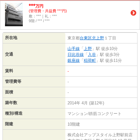
***
万円
(管理費・共益費 ***円)
敷：***｜礼：***
9階 / *** / ***
所在地
東京都
台東区
北上野
１丁目
山手線
「
上野
」駅 徒歩10分
交通
日比谷線
「
入谷
」駅 徒歩3分
銀座線
「
稲荷町
」駅 徒歩11分
賃料
-
管理費等
-
面積
-
築年数
2014年 4月 (築12年)
種別/構造
マンション/鉄筋コンクリート
階建
10階建
株式会社アップスタイル上野駅前店