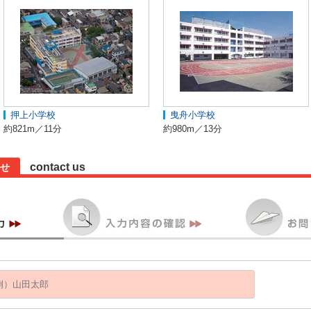
押上小学校
曳舟小学校
約821m／11分
約980m／13分
contact us
せ