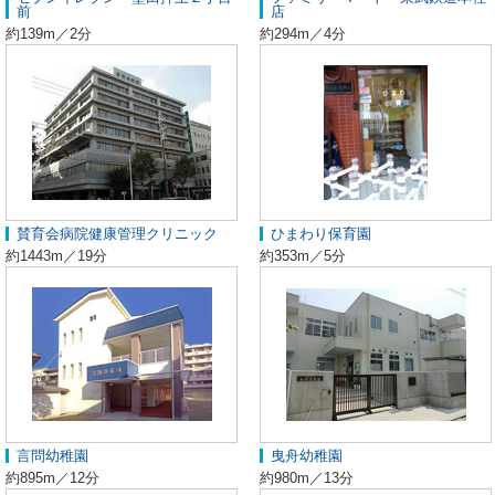
前
店
約139m／2分
約294m／4分
賛育会病院健康管理クリニック
ひまわり保育園
約1443m／19分
約353m／5分
言問幼稚園
曳舟幼稚園
約895m／12分
約980m／13分