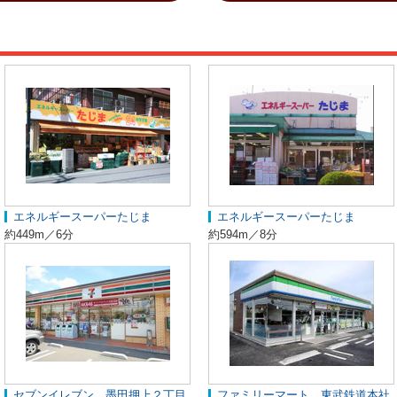
エネルギースーパーたじま
エネルギースーパーたじま
約449m／6分
約594m／8分
セブンイレブン 墨田押上２丁目
ファミリーマート 東武鉄道本社