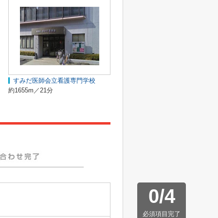
すみだ医師会立看護専門学校
約1655m／21分
0
/
4
必須項目完了