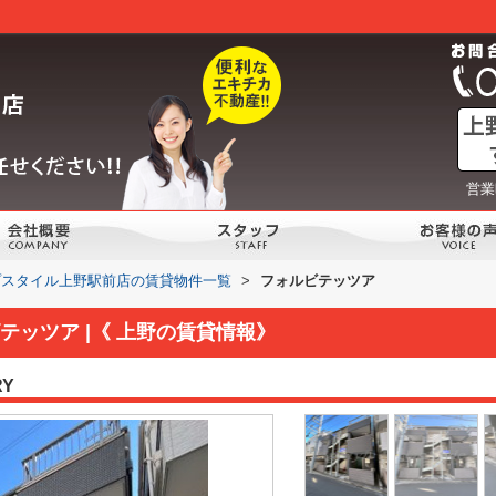
営業
プスタイル上野駅前店の賃貸物件一覧
>
フォルビテッツア
テッツア |《 上野の賃貸情報》
RY