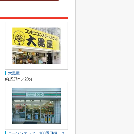
大黒屋
約1527m／20分
ローソンストア 100墨田押上２