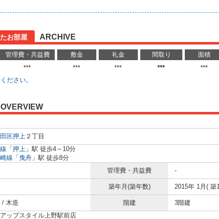
ARCHIVE
たお部屋
管理費・共益費
敷金
礼金
間取り
面積
***
***
***
***
***
せください。
OVERVIEW
田区
押上
２丁目
線
「
押上
」駅 徒歩4～10分
崎線
「
曳舟
」駅 徒歩8分
管理費・共益費
-
築年月(築年数)
2015年 1月( 築1
/ 木造
階建
3階建
アップスタイル上野駅前店