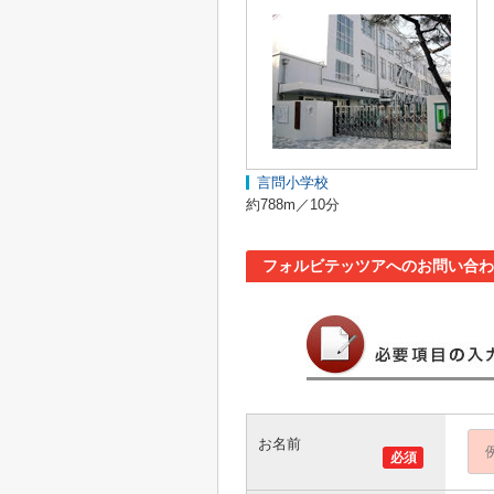
言問小学校
約788m／10分
フォルビテッツアへのお問い合わ
お名前
必須