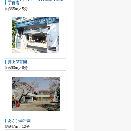
丁目店
約365m／5分
押上保育園
約593m／8分
あさひ幼稚園
約947m／12分