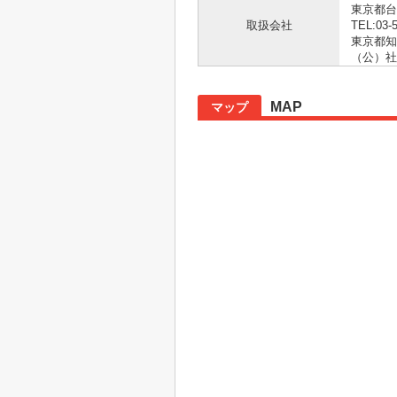
東京都台
取扱会社
TEL:03-
東京都知事
（公）社
MAP
マップ