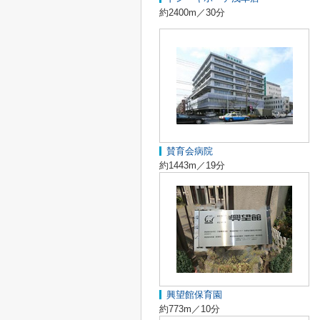
約2400m／30分
賛育会病院
約1443m／19分
興望館保育園
約773m／10分