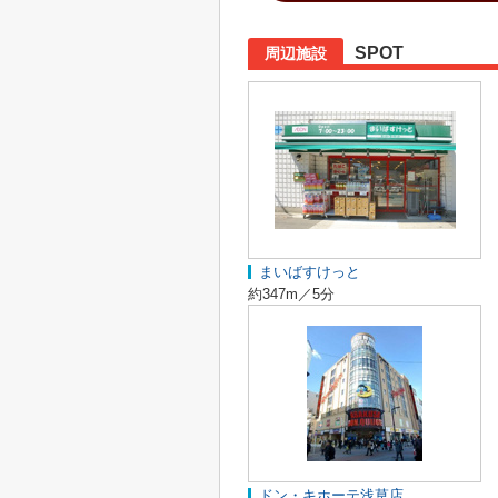
SPOT
周辺施設
まいばすけっと
約347m／5分
ドン・キホーテ浅草店