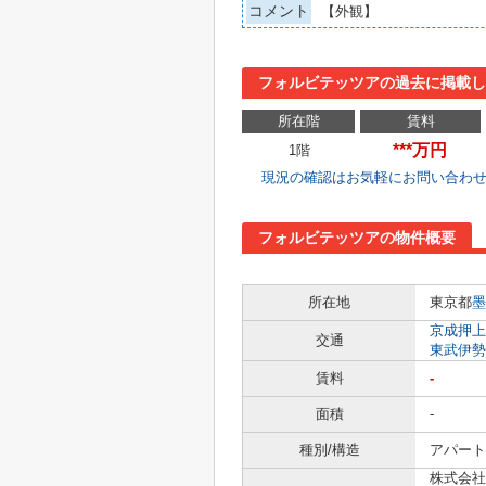
コメント
【外観】
フォルビテッツアの過去に掲載し
所在階
賃料
***万円
1階
現況の確認はお気軽にお問い合わ
フォルビテッツアの物件概要
所在地
東京都
墨
京成押上
交通
東武伊勢
賃料
-
面積
-
種別/構造
アパート 
株式会社