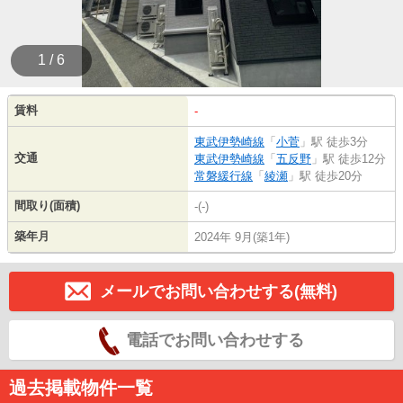
1 / 6
賃料
-
東武伊勢崎線
「
小菅
」駅 徒歩3分
交通
東武伊勢崎線
「
五反野
」駅 徒歩12分
常磐緩行線
「
綾瀬
」駅 徒歩20分
間取り(面積)
-(-)
築年月
2024年 9月(築1年)
メールでお問い合わせする(無料)
電話でお問い合わせする
過去掲載物件一覧