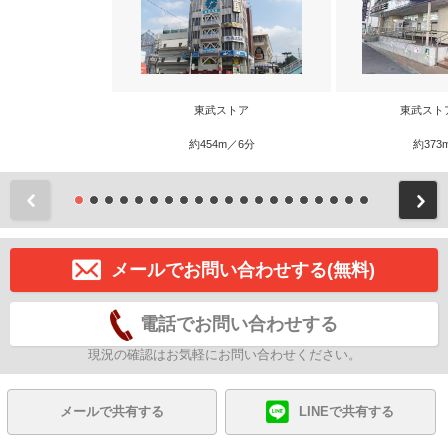
東武ストア
東武スト
約454m／6分
約373
前
メールでお問い合わせする(無料)
電話でお問い合わせする
現況の確認はお気軽にお問い合わせください。
メールで共有する
LINEで共有する