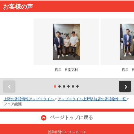
お客様の声
店長 日堂克利
店長 
前
上野の賃貸情報アップスタイル
>
アップスタイル上野駅前店の賃貸物件一覧
>
フェア綾瀬
ページトップに戻る
営業時間:10：00～19：00