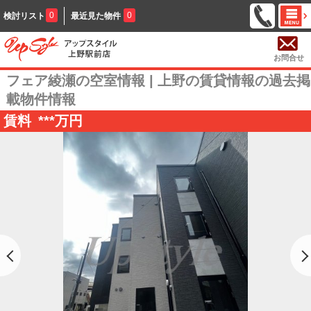
0
0
検討リスト
最近見た物件
お問合せ
フェア綾瀬の空室情報 | 上野の賃貸情報の過去掲
載物件情報
賃料
***
万円