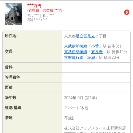
***
万円
(管理費・共益費 ***円)
敷：***｜礼：***
3階 / *** / ***
所在地
東京都
足立区
足立
２丁目
東武伊勢崎線
「
小菅
」駅 徒歩3分
交通
東武伊勢崎線
「
五反野
」駅 徒歩12分
常磐緩行線
「
綾瀬
」駅 徒歩20分
賃料
-
管理費等
-
面積
-
築年数
2024年 9月 (築1年)
種別/構造
アパート/木造
階建
3階建
株式会社アップスタイル上野駅前店