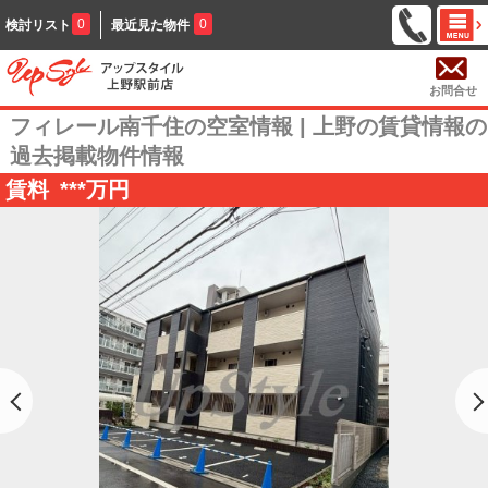
0
0
検討リスト
最近見た物件
お問合せ
フィレール南千住の空室情報 | 上野の賃貸情報の
過去掲載物件情報
賃料
***
万円