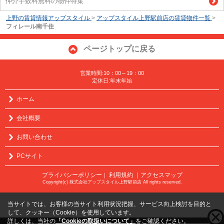
仲介手数料無料の物件特集
上野の賃貸情報アップスタイル
>
アップスタイル上野駅前店の賃貸物件一覧
>
フィレール南千住
ページトップに戻る
営業時間:10：00～19：00
定休日:年末年始
ホーム
会社概要
お問い合わせ
PCサイト
プライバシーポリシー
利用規約
｜アクセスマップ
｜
Copyright(c) 株式会社アップスタイル上野駅前店 All rights reserved.
当サイトでは、お客様の当サイト利用状況把握、サービス向上検討を目的と
して、クッキー（Cookie）を使用しています。
詳しくは、当社の
「Cookieの取扱いについて」
をご確認ください。