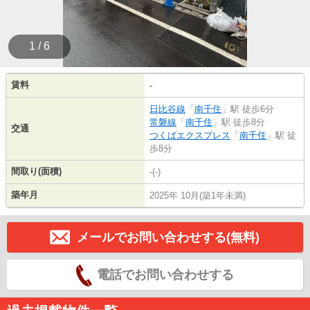
1 / 6
賃料
-
日比谷線
「
南千住
」駅 徒歩6分
常磐線
「
南千住
」駅 徒歩8分
交通
つくばエクスプレス
「
南千住
」駅 徒
歩8分
間取り(面積)
-(-)
築年月
2025年 10月(築1年未満)
メールでお問い合わせする(無料)
電話でお問い合わせする