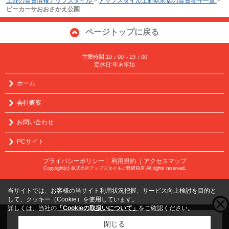
上野の賃貸情報アップスタイル
>
アップスタイル上野駅前店の賃貸物件一覧
>
ビーカーサおおさかえ公園
ページトップに戻る
営業時間:10：00～19：00
定休日:年末年始
ホーム
会社概要
お問い合わせ
PCサイト
プライバシーポリシー
利用規約
｜アクセスマップ
｜
Copyright(c) 株式会社アップスタイル上野駅前店 All rights reserved.
当サイトでは、お客様の当サイト利用状況把握、サービス向上検討を目的と
して、クッキー（Cookie）を使用しています。
詳しくは、当社の
「Cookieの取扱いについて」
をご確認ください。
こちらの物件をご覧の方に
お勧めな物件
はこちら
閉じる