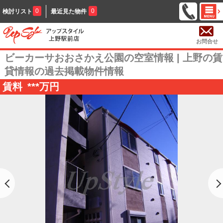
0
0
検討リスト
最近見た物件
お問合せ
ビーカーサおおさかえ公園の空室情報 | 上野の賃
貸情報の過去掲載物件情報
賃料
***
万円