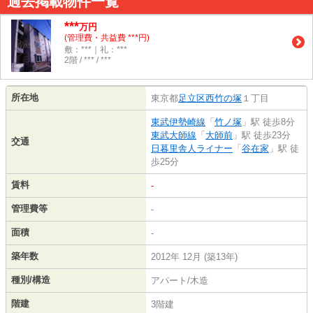
過去掲載物件一覧
***
万円
(管理費・共益費 ***円)
敷：***｜礼：***
2階 / *** / ***
所在地
東京都
足立区
西竹の塚
１丁目
東武伊勢崎線
「
竹ノ塚
」駅 徒歩8分
東武大師線
「
大師前
」駅 徒歩23分
交通
日暮里舎人ライナー
「
谷在家
」駅 徒
歩25分
賃料
-
管理費等
-
面積
-
築年数
2012年 12月 (築13年)
種別/構造
アパート/木造
階建
3階建