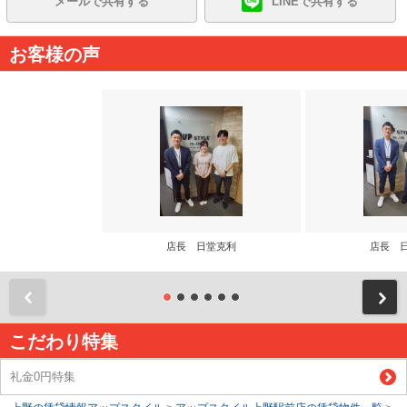
メールで共有する
LINEで共有する
お客様の声
店長 日堂克利
店長 
前
こだわり特集
礼金0円特集