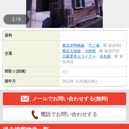
1 / 6
賃料
-
東武伊勢崎線
「
竹ノ塚
」駅 徒歩8分
東武大師線
「
大師前
」駅 徒歩23分
交通
日暮里舎人ライナー
「
谷在家
」駅 徒
歩25分
間取り(面積)
-(-)
築年月
2012年 12月(築13年)
メールでお問い合わせする(無料)
電話でお問い合わせする