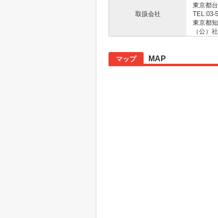
東京都台
取扱会社
TEL:03-
東京都知事
（公）社
MAP
マップ