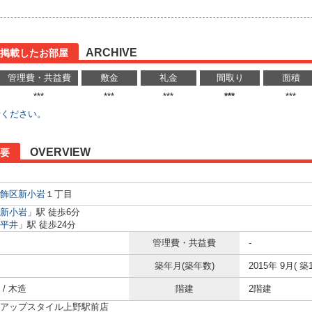
ARCHIVE
に掲載したお部屋
管理費・共益費
敷金
礼金
間取り
面積
***
***
***
***
***
せください。
OVERVIEW
要
飾区
新小岩
１丁目
新小岩
」駅 徒歩6分
平井
」駅 徒歩24分
管理費・共益費
-
築年月(築年数)
2015年 9月( 築1
/ 木造
階建
2階建
アップスタイル上野駅前店