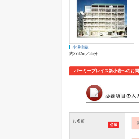
小澤病院
約2782m／35分
バーミープレイス新小岩へのお問
お名前
必須