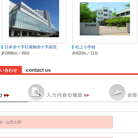
日本赤十字社葛飾赤十字産院
松上小学校
約3886m／49分
約820m／11分
contact us
い合わせ