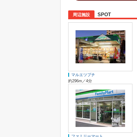
SPOT
周辺施設
マルエツプチ
約296m／4分
ファミリーマート