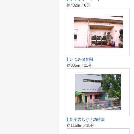
約402m／6分
たつみ保育園
約805m／11分
新小岩ちぐさ幼稚園
約1158m／15分