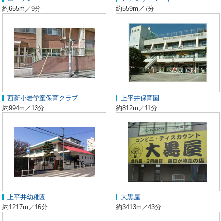
約655m／9分
約559m／7分
西新小岩学童保育クラブ
上平井保育園
約994m／13分
約812m／11分
上平井幼稚園
大黒屋
約1217m／16分
約3413m／43分