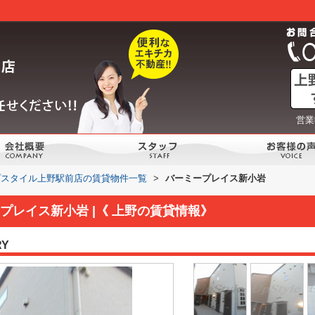
営業
プスタイル上野駅前店の賃貸物件一覧
>
バーミープレイス新小岩
プレイス新小岩 |《 上野の賃貸情報》
RY