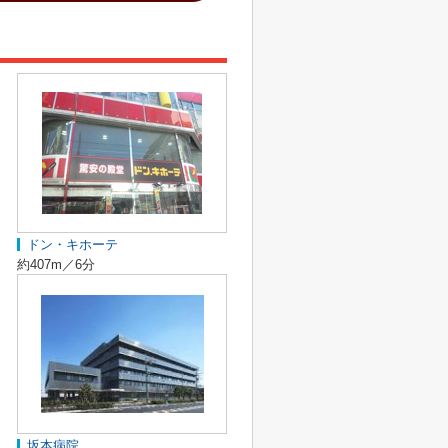
ドン・キホーテ
約407m／6分
坂本病院