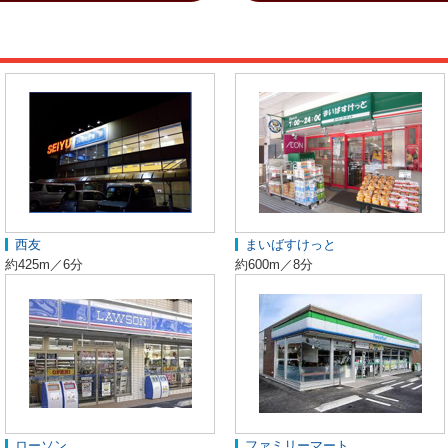
西友
まいばすけっと
約425m／6分
約600m／8分
ローソン
ファミリーマート