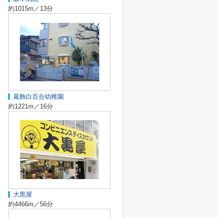
約1015m／13分
葛飾白百合幼稚園
約1221m／16分
大黒屋
約4466m／56分