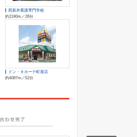
西新井看護専門学校
約2240m／28分
ドン・キホーテ町屋店
約4087m／52分