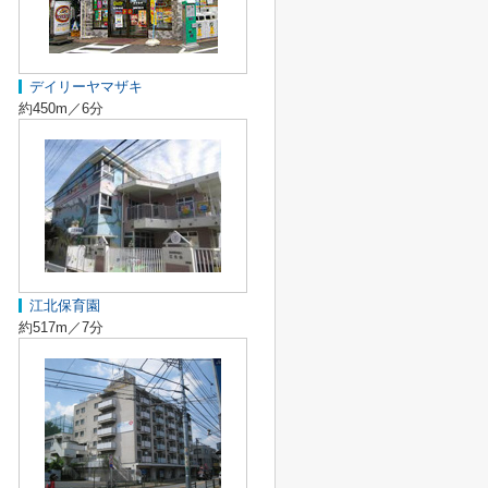
デイリーヤマザキ
約450m／6分
江北保育園
約517m／7分