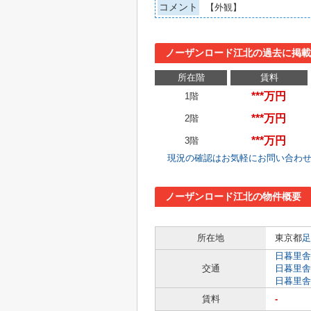
コメント
【外観】
ノーザンロード江北の過去に掲載
所在階
賃料
***万円
1階
***万円
2階
***万円
3階
現況の確認はお気軽にお問い合わ
ノーザンロード江北の物件概要
所在地
東京都
足
日暮里舎
交通
日暮里舎
日暮里舎
賃料
-