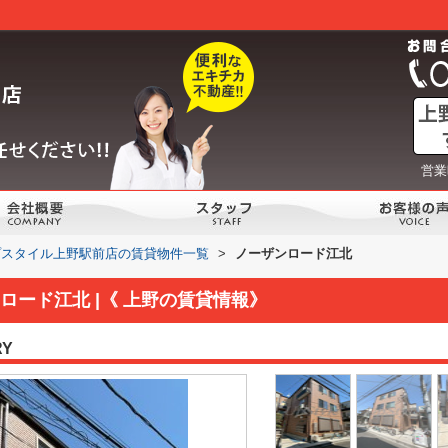
営業
プスタイル上野駅前店の賃貸物件一覧
>
ノーザンロード江北
ロード江北 |《 上野の賃貸情報》
RY