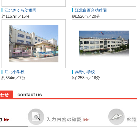
江北さくら幼稚園
江北白百合幼稚園
約1157m／15分
約1526m／20分
江北小学校
高野小学校
約554m／7分
約1258m／16分
contact us
わせ