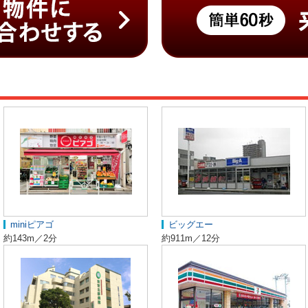
miniピアゴ
ビッグエー
約143m／2分
約911m／12分