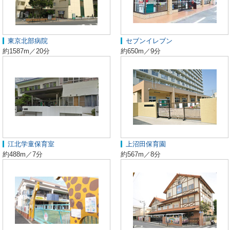
東京北部病院
セブンイレブン
約1587m／20分
約650m／9分
江北学童保育室
上沼田保育園
約488m／7分
約567m／8分