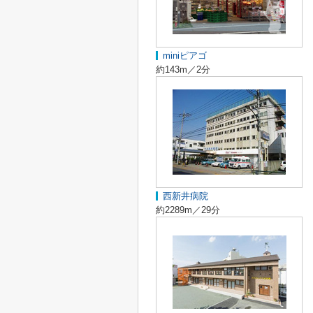
miniピアゴ
約143m／2分
西新井病院
約2289m／29分