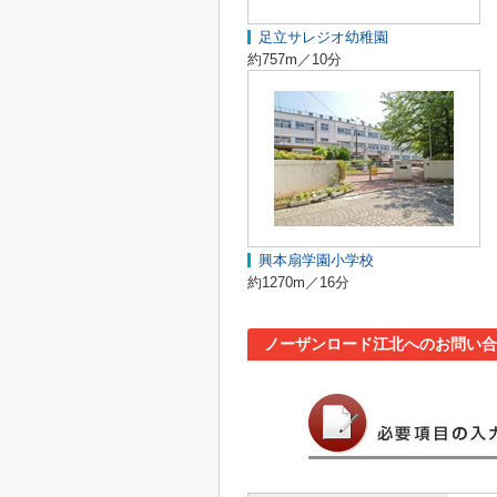
足立サレジオ幼稚園
約757m／10分
興本扇学園小学校
約1270m／16分
ノーザンロード江北へのお問い合