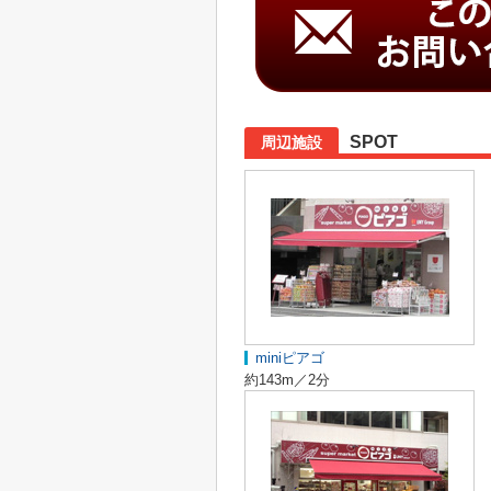
SPOT
周辺施設
miniピアゴ
約143m／2分