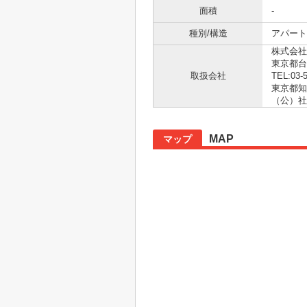
面積
-
種別/構造
アパート 
株式会社
東京都台
取扱会社
TEL:03-
東京都知事
（公）社
MAP
マップ