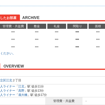
ARCHIVE
したお部屋
管理費・共益費
敷金
礼金
間取り
面積
***
***
***
***
***
***
***
***
***
***
***
***
***
***
***
せください。
OVERVIEW
立区
江北
２丁目
人ライナー
「
江北
」駅 徒歩11分
人ライナー
「
高野
」駅 徒歩13分
人ライナー
「
扇大橋
」駅 徒歩17分
管理費・共益費
-