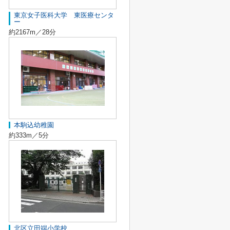
東京女子医科大学 東医療センタ
ー
約2167m／28分
本駒込幼稚園
約333m／5分
北区立田端小学校