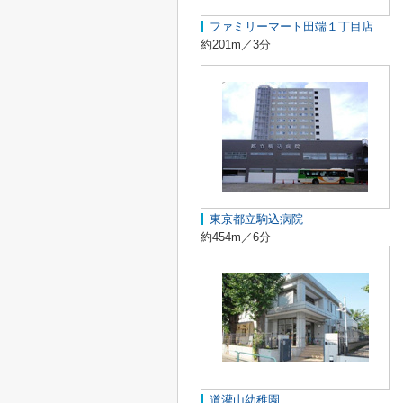
ファミリーマート田端１丁目店
約201m／3分
東京都立駒込病院
約454m／6分
道灌山幼稚園