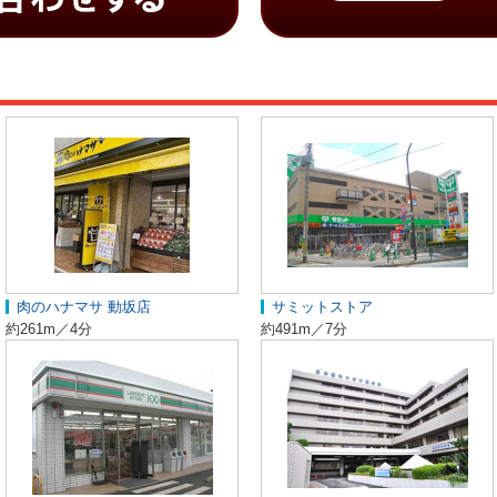
肉のハナマサ 動坂店
サミットストア
約261m／4分
約491m／7分