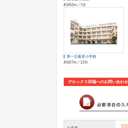
約552m／7分
第一日暮里小学校
約927m／12分
デルックス田端へのお問い合わせ
お名前