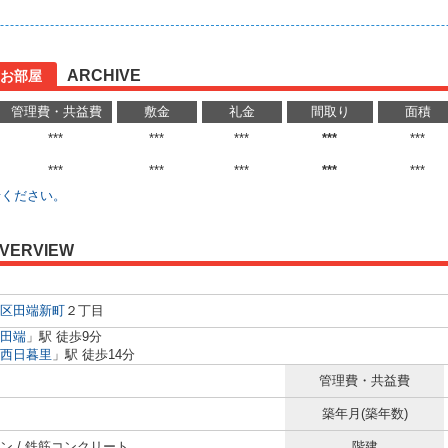
ARCHIVE
お部屋
管理費・共益費
敷金
礼金
間取り
面積
***
***
***
***
***
***
***
***
***
***
せください。
VERVIEW
区
田端新町
２丁目
田端
」駅 徒歩9分
西日暮里
」駅 徒歩14分
管理費・共益費
築年月(築年数)
ン / 鉄筋コンクリート
階建