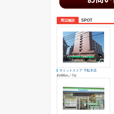
SPOT
周辺施設
サミットストア 千駄木店
約495m／7分