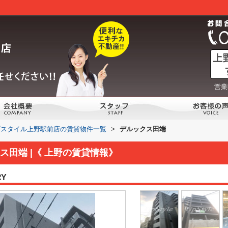
営業
プスタイル上野駅前店の賃貸物件一覧
>
デルックス田端
田端 |《 上野の賃貸情報》
RY