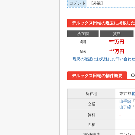
コメント
【外観】
デルックス田端の過去に掲載した
所在階
賃料
***万円
4階
***万円
9階
現況の確認はお気軽にお問い合わ
O
デルックス田端の物件概要
所在地
東京都
北
山手線
「
交通
山手線
「
賃料
-
面積
-
種別/構造
マンショ