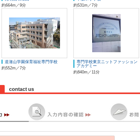
約664m／9分
約531m／7分
道潅山学園保育福祉専門学校
専門学校東京ニットファッション
アカデミー
約552m／7分
約840m／11分
contact us