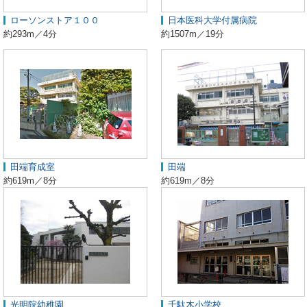
ローソンストア１００
日本医科大学付属病院
約293m／4分
約1507m／19分
田端育成室
田端
約619m／8分
約619m／8分
光明院幼稚園
千駄木小学校