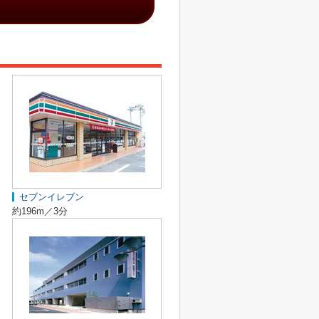
セブンイレブン
約196m／3分