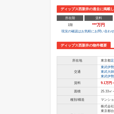
ディップス西新井の過去に掲載し
所在階
賃料
***万円
1階
現況の確認はお気軽にお問い合わ
ディップス西新井の物件概要
所在地
東京都
足
東武伊勢
交通
東武大師
東武伊勢
賃料
9.1万円
面積
25.33㎡
種別/構造
マンショ
株式会社
東京都台