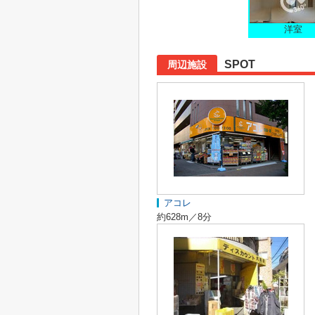
洋室
SPOT
周辺施設
アコレ
約628m／8分