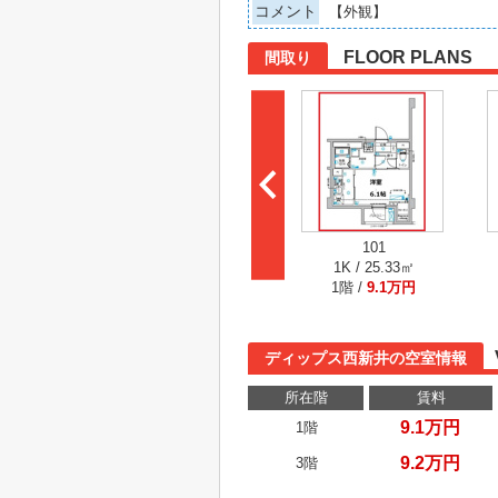
コメント
【外観】
FLOOR PLANS
間取り
101
1K / 25.33㎡
1階 /
9.1万円
ディップス西新井の空室情報
所在階
賃料
9.1万円
1階
9.2万円
3階