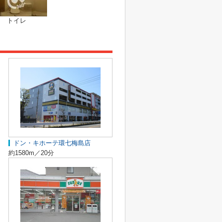
トイレ
ドン・キホーテ環七梅島店
約1580m／20分