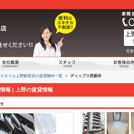
営業
プスタイル上野駅前店の賃貸物件一覧
>
ディップス西新井
報 | 上野の賃貸情報
RY