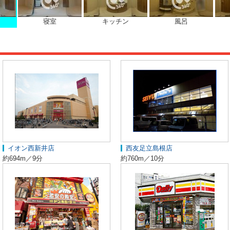
寝室
キッチン
風呂
イオン西新井店
西友足立島根店
約694m／9分
約760m／10分