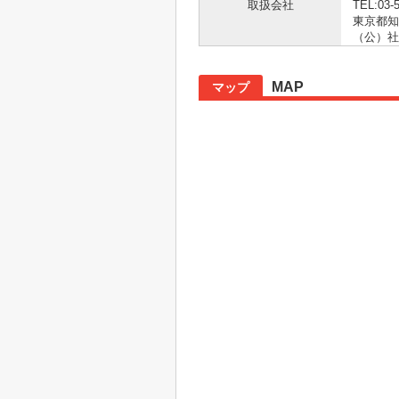
取扱会社
TEL:03-
東京都知事
（公）社
MAP
マップ