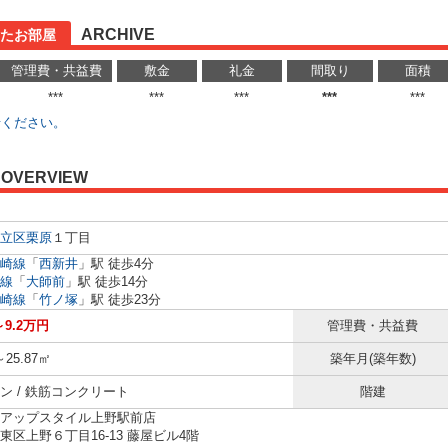
ARCHIVE
たお部屋
管理費・共益費
敷金
礼金
間取り
面積
***
***
***
***
***
せください。
OVERVIEW
立区
栗原
１丁目
崎線
「
西新井
」駅 徒歩4分
線
「
大師前
」駅 徒歩14分
崎線
「
竹ノ塚
」駅 徒歩23分
～9.2万円
管理費・共益費
～25.87㎡
築年月(築年数)
ン / 鉄筋コンクリート
階建
アップスタイル上野駅前店
東区上野６丁目16-13 藤屋ビル4階