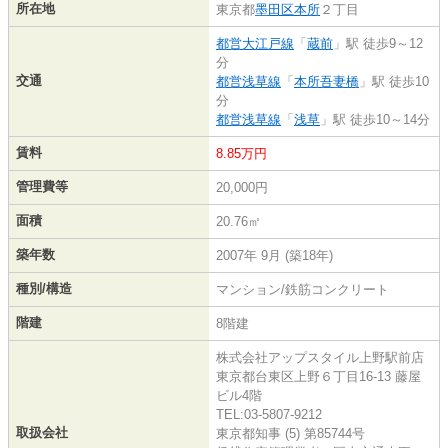
所在地
東京都
墨田区
本所
２丁目
都営大江戸線
「
蔵前
」駅 徒歩9～12
分
交通
都営浅草線
「
本所吾妻橋
」駅 徒歩10
分
都営浅草線
「
浅草
」駅 徒歩10～14分
賃料
8.85万円
管理費等
20,000円
面積
20.76㎡
築年数
2007年 9月 (築18年)
種別/構造
マンション/鉄筋コンクリート
階建
8階建
株式会社アップスタイル上野駅前店
東京都台東区上野６丁目16-13 藤屋
ビル4階
TEL:03-5807-9212
取扱会社
東京都知事 (5) 第85744号