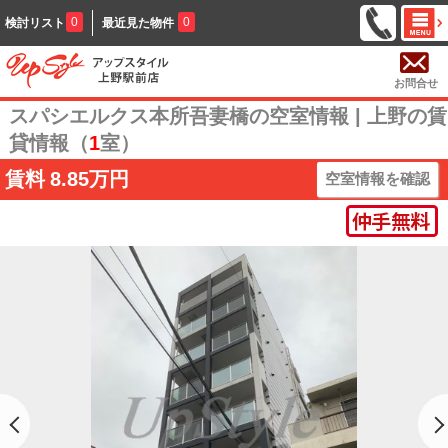
0
0
検討リスト
最近見た物件
お問合せ
スパシエルクス本所吾妻橋の空室情報 | 上野の賃
貸情報（
1
室）
賃料
8.85万円
空室情報を確認