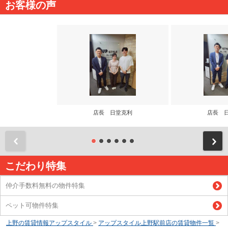
お客様の声
店長 日堂克利
店長 
前
こだわり特集
仲介手数料無料の物件特集
ペット可物件特集
上野の賃貸情報アップスタイル
>
アップスタイル上野駅前店の賃貸物件一覧
>