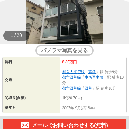
1 / 28
パノラマ写真を見る
賃料
8.85万円
都営大江戸線
「
蔵前
」駅 徒歩9分
都営浅草線
「
本所吾妻橋
」駅 徒歩10
交通
分
都営浅草線
「
浅草
」駅 徒歩10分
間取り(面積)
1K(20.76㎡)
築年月
2007年 9月(築18年)
メールでお問い合わせする(無料)