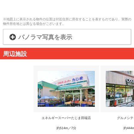
※地図上に表示される物件の位置は付近住所に所在することを表すものであり、実際の
物件所在地とは異なる場合がございます。
パノラマ写真を表示
周辺施設
エネルギースーパーたじま田端店
グルメシテ
約514m／7分
約444