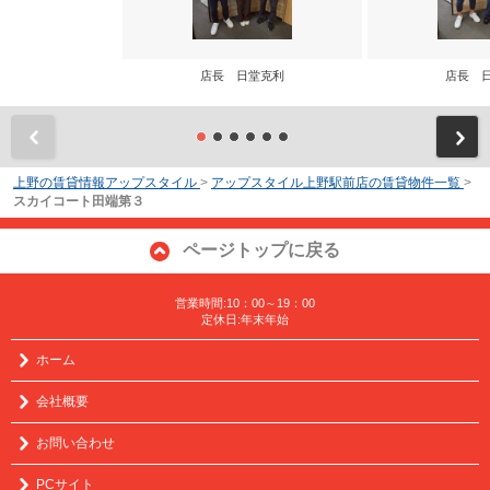
店長 日堂克利
店長 
前
上野の賃貸情報アップスタイル
>
アップスタイル上野駅前店の賃貸物件一覧
>
スカイコート田端第３
ページトップに戻る
営業時間:10：00～19：00
定休日:年末年始
ホーム
会社概要
お問い合わせ
PCサイト