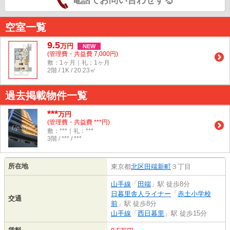
電話でお問い合わせする
空室一覧
9.5
万
円
NEW
(管理費・共益費 7,000円)
敷：1ヶ月｜礼：1ヶ月
2階 / 1K / 20.23㎡
過去掲載物件一覧
***
万円
(管理費・共益費 ***円)
敷：***｜礼：***
3階 / *** / ***
所在地
東京都
北区
田端新町
３丁目
山手線
「
田端
」駅 徒歩8分
日暮里舎人ライナー
「
赤土小学校
交通
前
」駅 徒歩8分
山手線
「
西日暮里
」駅 徒歩15分