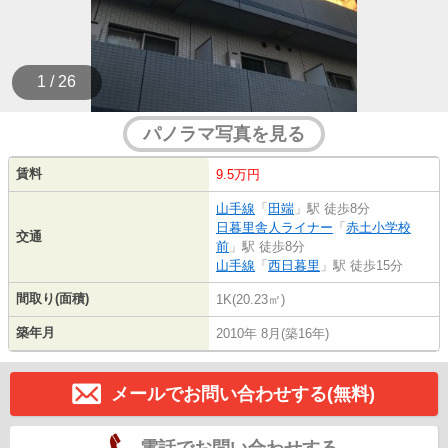
1 / 26
パノラマ写真を見る
賃料
9.5万円
山手線
「
田端
」駅 徒歩8分
日暮里舎人ライナー
「
赤土小学校
交通
前
」駅 徒歩8分
山手線
「
西日暮里
」駅 徒歩15分
間取り(面積)
1K(20.23㎡)
築年月
2010年 8月(築16年)
メールでお問い合わせする(無料)