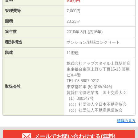
賃料
9.5万円
管理費等
7,000円
面積
20.23㎡
築年数
2010年 8月 (築16年)
種別/構造
マンション/鉄筋コンクリート
階建
11階建
株式会社アップスタイル上野駅前店
東京都台東区上野６丁目16-13 藤屋
ビル4階
TEL:03-5807-9212
取扱会社
東京都知事 (5) 第85744号
賃貸住宅管理業者 国土交通大臣
（1）000347号
（公）社団法人全日本不動産協会
（公）社団法人不動産保証協会
情報の見方
メールでお問い合わせする(無料)