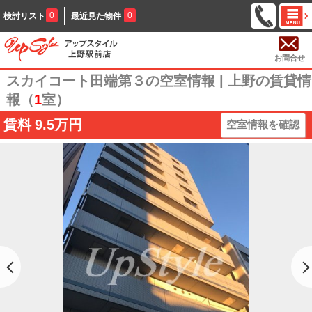
0
0
検討リスト
最近見た物件
お問合せ
スカイコート田端第３の空室情報 | 上野の賃貸情
報（
1
室）
賃料
9.5万円
空室情報を確認