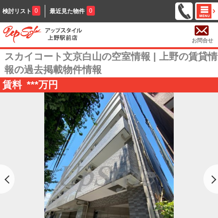
0
0
検討リスト
最近見た物件
お問合せ
スカイコート文京白山の空室情報 | 上野の賃貸情
報の過去掲載物件情報
賃料
***
万円