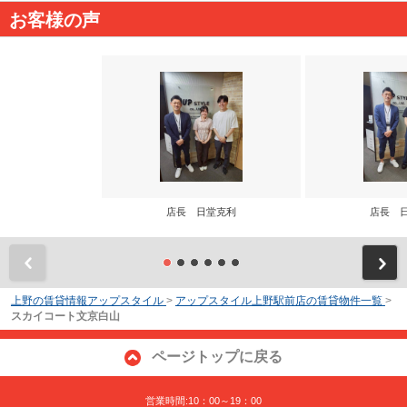
お客様の声
店長 日堂克利
店長 
前
上野の賃貸情報アップスタイル
>
アップスタイル上野駅前店の賃貸物件一覧
>
スカイコート文京白山
ページトップに戻る
営業時間:10：00～19：00