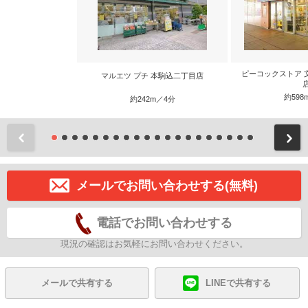
ピーコックストア 
マルエツ プチ 本駒込二丁目店
約598
約242m／4分
前
メールでお問い合わせする(無料)
電話でお問い合わせする
現況の確認はお気軽にお問い合わせください。
メールで共有する
LINEで共有する