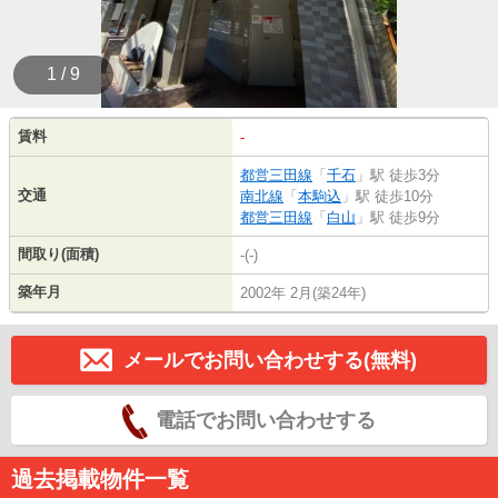
1 / 9
賃料
-
都営三田線
「
千石
」駅 徒歩3分
交通
南北線
「
本駒込
」駅 徒歩10分
都営三田線
「
白山
」駅 徒歩9分
間取り(面積)
-(-)
築年月
2002年 2月(築24年)
メールでお問い合わせする(無料)
電話でお問い合わせする
過去掲載物件一覧