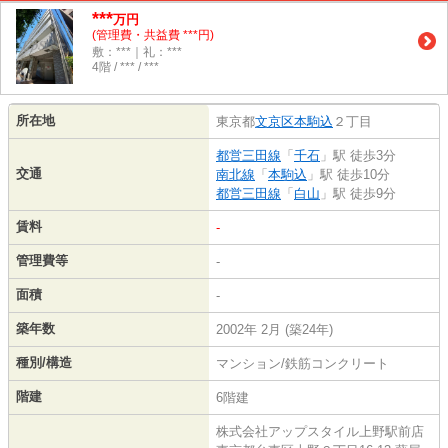
***
万円
(管理費・共益費 ***円)
敷：***｜礼：***
4階 / *** / ***
所在地
東京都
文京区
本駒込
２丁目
都営三田線
「
千石
」駅 徒歩3分
交通
南北線
「
本駒込
」駅 徒歩10分
都営三田線
「
白山
」駅 徒歩9分
賃料
-
管理費等
-
面積
-
築年数
2002年 2月 (築24年)
種別/構造
マンション/鉄筋コンクリート
階建
6階建
株式会社アップスタイル上野駅前店