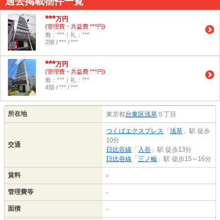
過去掲載物件一覧
***
万円
(管理費・共益費 ***円)
敷：***｜礼：***
2階 / *** / ***
***
万円
(管理費・共益費 ***円)
敷：***｜礼：***
4階 / *** / ***
所在地
東京都
台東区
浅草
５丁目
つくばエクスプレス
「
浅草
」駅 徒歩
10分
交通
日比谷線
「
入谷
」駅 徒歩13分
日比谷線
「
三ノ輪
」駅 徒歩15～16分
賃料
-
管理費等
-
面積
-