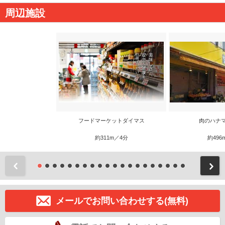
周辺施設
フードマーケットダイマス
肉のハナ
約311m／4分
約496
前
メールでお問い合わせする(無料)