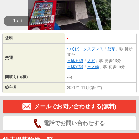
1 / 6
賃料
-
つくばエクスプレス
「
浅草
」駅 徒歩
10分
交通
日比谷線
「
入谷
」駅 徒歩13分
日比谷線
「
三ノ輪
」駅 徒歩15分
間取り(面積)
-(-)
築年月
2021年 11月(築4年)
メールでお問い合わせする(無料)
電話でお問い合わせする