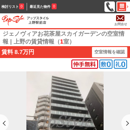
0
0
検討リスト
最近見た物件
お問合せ
ジェノヴィアお花茶屋スカイガーデンの空室情
報 | 上野の賃貸情報（
1
室）
賃料
8.7万円
空室情報を確認