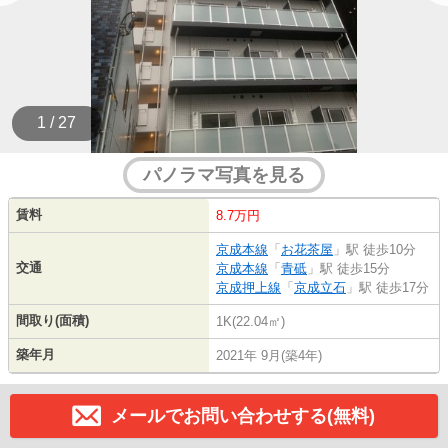
1 / 27
パノラマ写真を見る
賃料
8.7万円
京成本線
「
お花茶屋
」駅 徒歩10分
交通
京成本線
「
青砥
」駅 徒歩15分
京成押上線
「
京成立石
」駅 徒歩17分
間取り(面積)
1K(22.04㎡)
築年月
2021年 9月(築4年)
メールでお問い合わせする(無料)