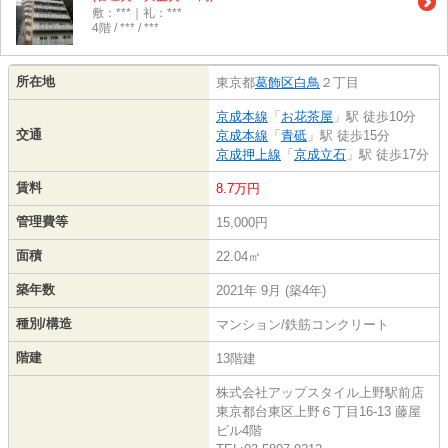
敷：***｜礼：***
4階 / *** / ***
所在地
東京都
葛飾区
白鳥
２丁目
京成本線
「
お花茶屋
」駅 徒歩10分
交通
京成本線
「
青砥
」駅 徒歩15分
京成押上線
「
京成立石
」駅 徒歩17分
賃料
8.7万円
管理費等
15,000円
面積
22.04㎡
築年数
2021年 9月 (築4年)
種別/構造
マンション/鉄筋コンクリート
階建
13階建
株式会社アップスタイル上野駅前店
東京都台東区上野６丁目16-13 藤屋
ビル4階