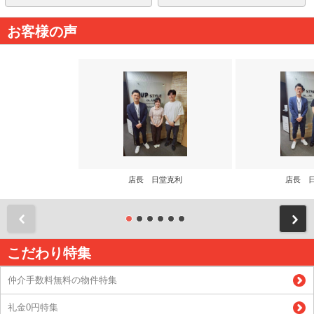
お客様の声
店長 日堂克利
店長 
前
こだわり特集
仲介手数料無料の物件特集
礼金0円特集