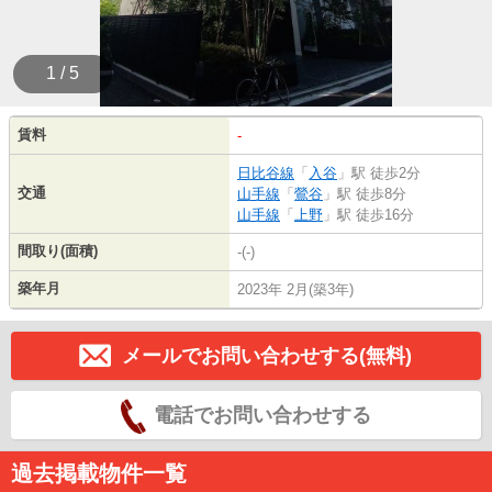
1 / 5
賃料
-
日比谷線
「
入谷
」駅 徒歩2分
交通
山手線
「
鶯谷
」駅 徒歩8分
山手線
「
上野
」駅 徒歩16分
間取り(面積)
-(-)
築年月
2023年 2月(築3年)
メールでお問い合わせする(無料)
電話でお問い合わせする
過去掲載物件一覧