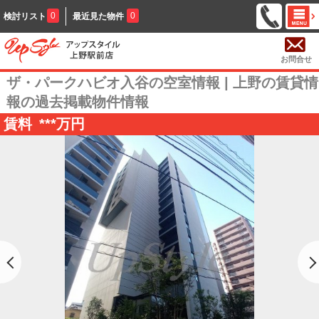
0
0
検討リスト
最近見た物件
お問合せ
ザ・パークハビオ入谷の空室情報 | 上野の賃貸情
報の過去掲載物件情報
賃料
***
万円