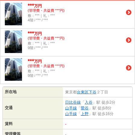
***
万円
(管理費・共益費 ***円)
敷：***｜礼：***
4階 / *** / ***
***
万円
(管理費・共益費 ***円)
敷：***｜礼：***
9階 / *** / ***
***
万円
(管理費・共益費 ***円)
敷：***｜礼：***
9階 / *** / ***
所在地
東京都
台東区
下谷
２丁目
日比谷線
「
入谷
」駅 徒歩2分
交通
山手線
「
鶯谷
」駅 徒歩8分
山手線
「
上野
」駅 徒歩16分
賃料
-
管理費等
-