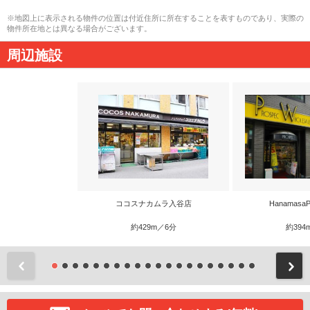
※地図上に表示される物件の位置は付近住所に所在することを表すものであり、実際の
物件所在地とは異なる場合がございます。
周辺施設
ココスナカムラ入谷店
Hanamasa
約429m／6分
約394
前