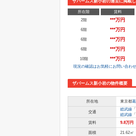
ザパームス新小岩の過去に掲載し
所在階
賃料
***万円
2階
***万円
6階
***万円
6階
***万円
6階
***万円
10階
現況の確認はお気軽にお問い合わ
ザパームス新小岩の物件概要
所在地
東京都
葛
総武線
「
交通
総武線
「
賃料
9.8万円
面積
21.62㎡