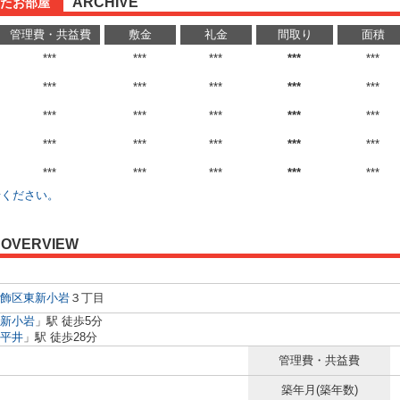
ARCHIVE
たお部屋
管理費・共益費
敷金
礼金
間取り
面積
***
***
***
***
***
***
***
***
***
***
***
***
***
***
***
***
***
***
***
***
***
***
***
***
***
せください。
OVERVIEW
飾区
東新小岩
３丁目
新小岩
」駅 徒歩5分
平井
」駅 徒歩28分
管理費・共益費
築年月(築年数)