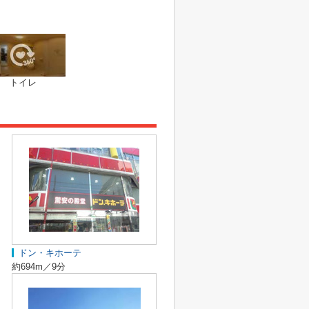
トイレ
ドン・キホーテ
約694m／9分