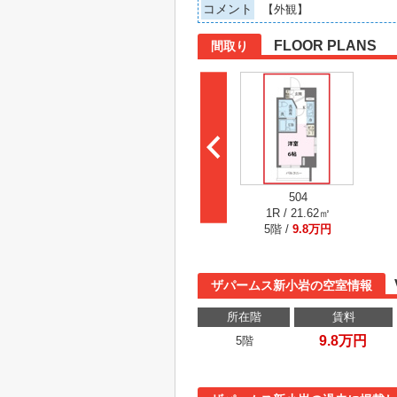
コメント
【外観】
FLOOR PLANS
間取り
504
1R / 21.62㎡
5階 /
9.8万円
ザパームス新小岩の空室情報
所在階
賃料
9.8万円
5階