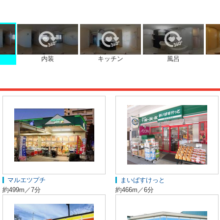
内装
キッチン
風呂
マルエツプチ
まいばすけっと
約499m／7分
約466m／6分