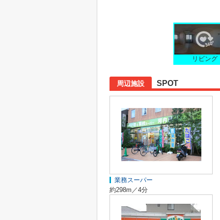
リビング
SPOT
周辺施設
業務スーパー
約298m／4分