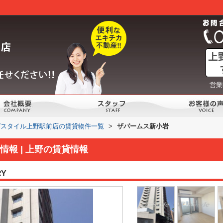
営業
プスタイル上野駅前店の賃貸物件一覧
>
ザパームス新小岩
報 | 上野の賃貸情報
RY