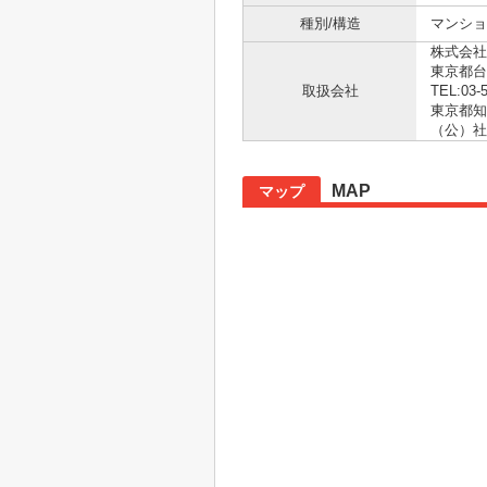
種別/構造
マンショ
株式会社
東京都台
取扱会社
TEL:03-
東京都知事
（公）社
MAP
マップ