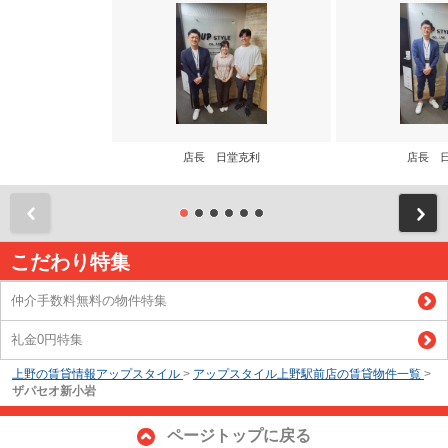
店長 日堂克利
店長 
前
こだわり特集
仲介手数料無料の物件特集
礼金0円特集
上野の賃貸情報アップスタイル
>
アップスタイル上野駅前店の賃貸物件一覧
>
ザパセオ新小岩
ページトップに戻る