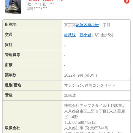
敷：***｜礼：***
5階 / *** / ***
所在地
東京都
葛飾区
新小岩
１丁目
交通
総武線
「
新小岩
」駅 徒歩8分
賃料
-
管理費等
-
面積
-
築年数
2022年 9月 (築3年)
種別/構造
マンション/鉄筋コンクリート
階建
15階建
株式会社アップスタイル上野駅前店
東京都台東区上野６丁目16-13 藤屋
ビル4階
TEL:03-5807-9212
取扱会社
東京都知事 (5) 第85744号