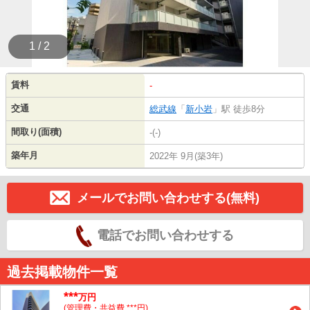
1 / 2
賃料
-
交通
総武線
「
新小岩
」駅 徒歩8分
間取り(面積)
-(-)
築年月
2022年 9月(築3年)
メールでお問い合わせする(無料)
電話でお問い合わせする
過去掲載物件一覧
***
万円
(管理費・共益費 ***円)