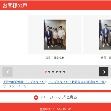
お客様の声
店長 日堂克利
店長 
前
上野の賃貸情報アップスタイル
>
アップスタイル上野駅前店の賃貸物件一覧
>
ザ テン ミドリ
ページトップに戻る
営業時間:10：00～19：00