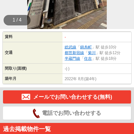
1 / 4
賃料
-
総武線
「
錦糸町
」駅 徒歩10分
交通
都営新宿線
「
菊川
」駅 徒歩12分
半蔵門線
「
住吉
」駅 徒歩18分
間取り(面積)
-(-)
築年月
2022年 8月(築4年)
メールでお問い合わせする(無料)
電話でお問い合わせする
過去掲載物件一覧