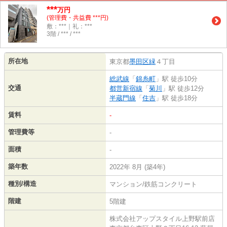
***
万円
(管理費・共益費 ***円)
敷：***｜礼：***
3階 / *** / ***
所在地
東京都
墨田区
緑
４丁目
総武線
「
錦糸町
」駅 徒歩10分
交通
都営新宿線
「
菊川
」駅 徒歩12分
半蔵門線
「
住吉
」駅 徒歩18分
賃料
-
管理費等
-
面積
-
築年数
2022年 8月 (築4年)
種別/構造
マンション/鉄筋コンクリート
階建
5階建
株式会社アップスタイル上野駅前店