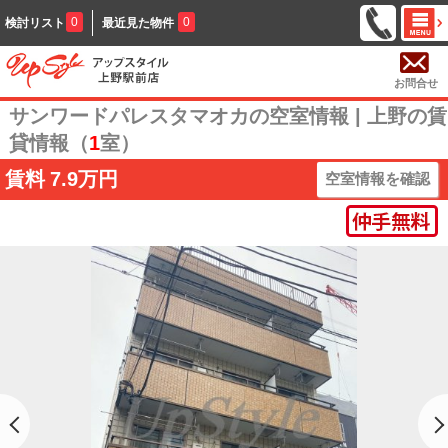
0
0
検討リスト
最近見た物件
お問合せ
サンワードパレスタマオカの空室情報 | 上野の賃
貸情報（
1
室）
賃料
7.9万円
空室情報を確認