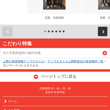
店長 日堂克利
店長 
前
こだわり特集
仲介手数料無料の物件特集
上野の賃貸情報アップスタイル
>
アップスタイル上野駅前店の賃貸物件一覧
>
サンワードパレスタマオカ
ページトップに戻る
営業時間:10：00～19：00
定休日:年末年始
ホーム