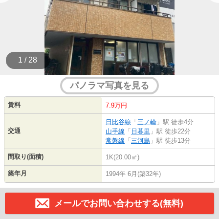
1 / 28
パノラマ写真を見る
賃料
7.9万円
日比谷線
「
三ノ輪
」駅 徒歩4分
交通
山手線
「
日暮里
」駅 徒歩22分
常磐線
「
三河島
」駅 徒歩13分
間取り(面積)
1K(20.00㎡)
築年月
1994年 6月(築32年)
メールでお問い合わせする(無料)