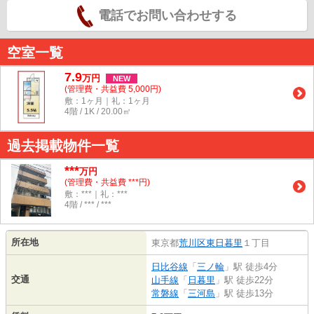
電話でお問い合わせする
空室一覧
7.9
万
円
NEW
(管理費・共益費 5,000円)
敷：1ヶ月｜礼：1ヶ月
4階 / 1K / 20.00㎡
過去掲載物件一覧
***
万円
(管理費・共益費 ***円)
敷：***｜礼：***
4階 / *** / ***
所在地
東京都
荒川区
東日暮里
１丁目
日比谷線
「
三ノ輪
」駅 徒歩4分
交通
山手線
「
日暮里
」駅 徒歩22分
常磐線
「
三河島
」駅 徒歩13分