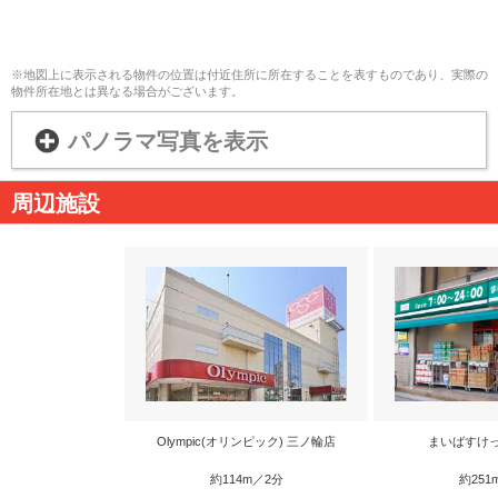
※地図上に表示される物件の位置は付近住所に所在することを表すものであり、実際の
物件所在地とは異なる場合がございます。
パノラマ写真を表示
周辺施設
Olympic(オリンピック) 三ノ輪店
まいばすけ
約114m／2分
約251