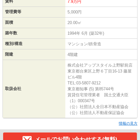
賃料
7.9万円
管理費等
5,000円
面積
20.00㎡
築年数
1994年 6月 (築32年)
種別/構造
マンション/鉄骨造
階建
4階建
株式会社アップスタイル上野駅前店
東京都台東区上野６丁目16-13 藤屋
ビル4階
TEL:03-5807-9212
取扱会社
東京都知事 (5) 第85744号
賃貸住宅管理業者 国土交通大臣
（1）000347号
（公）社団法人全日本不動産協会
（公）社団法人不動産保証協会
情報の見方
メールでお問い合わせする(無料)