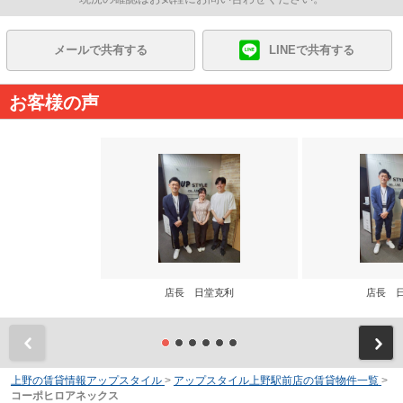
メールで共有する
LINEで共有する
お客様の声
店長 日堂克利
店長 
前
上野の賃貸情報アップスタイル
>
アップスタイル上野駅前店の賃貸物件一覧
>
コーポヒロアネックス