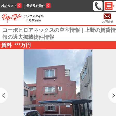
0
0
検討リスト
最近見た物件
お問合せ
コーポヒロアネックスの空室情報 | 上野の賃貸情
報の過去掲載物件情報
賃料
***
万円