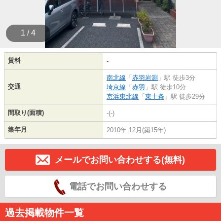
1 / 4
賃料
-
南北線
「
赤羽岩淵
」駅 徒歩3分
交通
埼京線
「
赤羽
」駅 徒歩10分
京浜東北線
「
東十条
」駅 徒歩29分
間取り(面積)
-(-)
築年月
2010年 12月(築15年)
メールでお問い合わせする(無料)
電話でお問い合わせする
過去掲載物件一覧