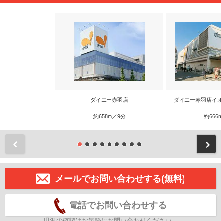
ダイエー赤羽店
ダイエー赤羽店イ
約658m／9分
約666
前
メールでお問い合わせする(無料)
電話でお問い合わせする
現況の確認はお気軽にお問い合わせください。