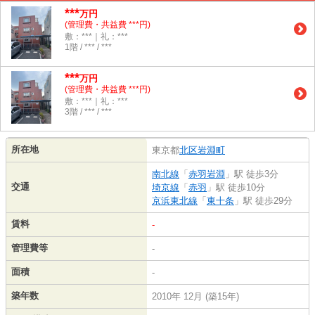
***
万円
(管理費・共益費 ***円)
敷：***｜礼：***
1階 / *** / ***
***
万円
(管理費・共益費 ***円)
敷：***｜礼：***
3階 / *** / ***
所在地
東京都
北区
岩淵町
南北線
「
赤羽岩淵
」駅 徒歩3分
交通
埼京線
「
赤羽
」駅 徒歩10分
京浜東北線
「
東十条
」駅 徒歩29分
賃料
-
管理費等
-
面積
-
築年数
2010年 12月 (築15年)