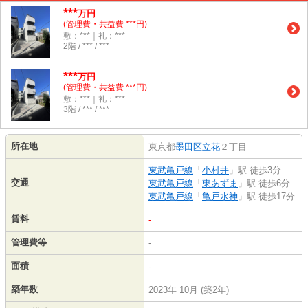
***
万円
(管理費・共益費 ***円)
敷：***｜礼：***
2階 / *** / ***
***
万円
(管理費・共益費 ***円)
敷：***｜礼：***
3階 / *** / ***
所在地
東京都
墨田区
立花
２丁目
東武亀戸線
「
小村井
」駅 徒歩3分
交通
東武亀戸線
「
東あずま
」駅 徒歩6分
東武亀戸線
「
亀戸水神
」駅 徒歩17分
賃料
-
管理費等
-
面積
-
築年数
2023年 10月 (築2年)