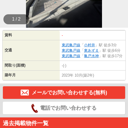
1 / 2
賃料
-
東武亀戸線
「
小村井
」駅 徒歩3分
交通
東武亀戸線
「
東あずま
」駅 徒歩6分
東武亀戸線
「
亀戸水神
」駅 徒歩17分
間取り(面積)
-(-)
築年月
2023年 10月(築2年)
メールでお問い合わせする(無料)
電話でお問い合わせする
過去掲載物件一覧