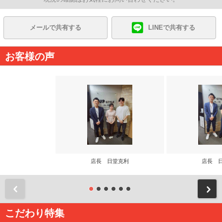
メールで共有する
LINEで共有する
お客様の声
店長 日堂克利
店長 
前
こだわり特集