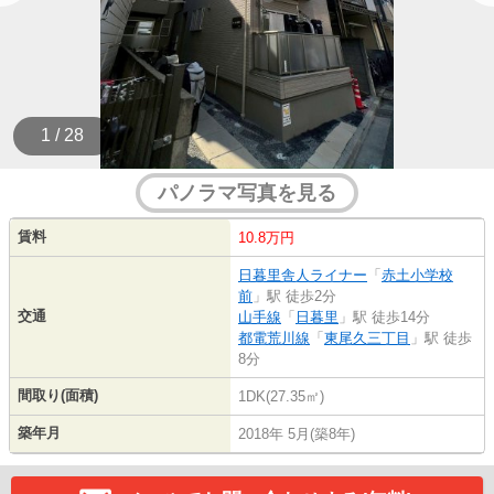
1 / 28
パノラマ写真を見る
賃料
10.8万円
日暮里舎人ライナー
「
赤土小学校
前
」駅 徒歩2分
交通
山手線
「
日暮里
」駅 徒歩14分
都電荒川線
「
東尾久三丁目
」駅 徒歩
8分
間取り(面積)
1DK(27.35㎡)
築年月
2018年 5月(築8年)