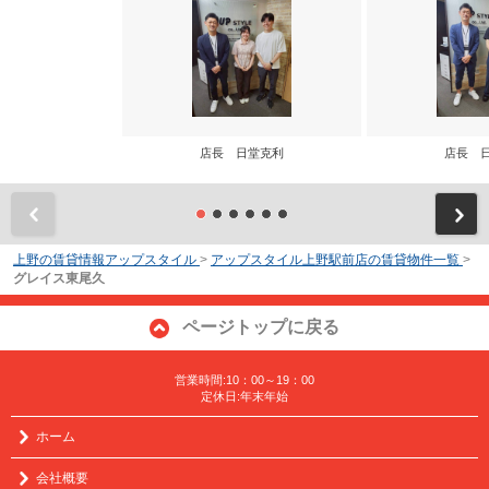
店長 日堂克利
店長 
前
上野の賃貸情報アップスタイル
>
アップスタイル上野駅前店の賃貸物件一覧
>
グレイス東尾久
ページトップに戻る
営業時間:10：00～19：00
定休日:年末年始
ホーム
会社概要