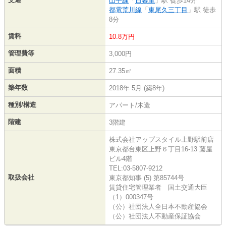
山手線
「
日暮里
」駅 徒歩14分
都電荒川線
「
東尾久三丁目
」駅 徒歩
8分
賃料
10.8万円
管理費等
3,000円
面積
27.35㎡
築年数
2018年 5月 (築8年)
種別/構造
アパート/木造
階建
3階建
株式会社アップスタイル上野駅前店
東京都台東区上野６丁目16-13 藤屋
ビル4階
TEL:03-5807-9212
取扱会社
東京都知事 (5) 第85744号
賃貸住宅管理業者 国土交通大臣
（1）000347号
（公）社団法人全日本不動産協会
（公）社団法人不動産保証協会