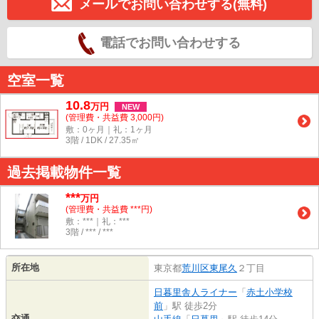
メールでお問い合わせする(無料)
電話でお問い合わせする
空室一覧
10.8
万
円
NEW
(管理費・共益費 3,000円)
敷：0ヶ月｜礼：1ヶ月
3階 / 1DK / 27.35㎡
過去掲載物件一覧
***
万円
(管理費・共益費 ***円)
敷：***｜礼：***
3階 / *** / ***
所在地
東京都
荒川区
東尾久
２丁目
日暮里舎人ライナー
「
赤土小学校
前
」駅 徒歩2分
交通