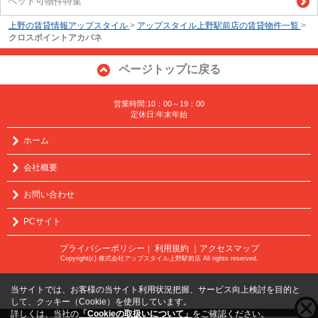
ペット可物件特集
上野の賃貸情報アップスタイル
>
アップスタイル上野駅前店の賃貸物件一覧
>
クロスポイントアカバネ
ページトップに戻る
営業時間:10：00～19：00
定休日:年末年始
ホーム
会社概要
お問い合わせ
PCサイト
プライバシーポリシー
利用規約
｜アクセスマップ
｜
Copyright(c) 株式会社アップスタイル上野駅前店 All rights reserved.
当サイトでは、お客様の当サイト利用状況把握、サービス向上検討を目的と
して、クッキー（Cookie）を使用しています。
詳しくは、当社の
「Cookieの取扱いについて」
をご確認ください。