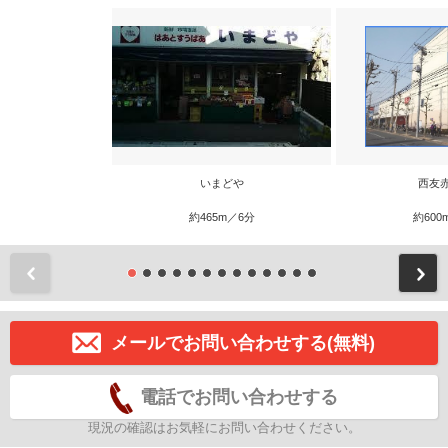
いまどや
西友
約465m／6分
約600
前
メールでお問い合わせする(無料)
電話でお問い合わせする
現況の確認はお気軽にお問い合わせください。