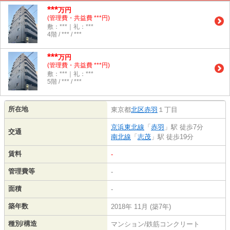
***
万円
(管理費・共益費 ***円)
敷：***｜礼：***
4階 / *** / ***
***
万円
(管理費・共益費 ***円)
敷：***｜礼：***
5階 / *** / ***
所在地
東京都
北区
赤羽
１丁目
京浜東北線
「
赤羽
」駅 徒歩7分
交通
南北線
「
志茂
」駅 徒歩19分
賃料
-
管理費等
-
面積
-
築年数
2018年 11月 (築7年)
種別/構造
マンション/鉄筋コンクリート