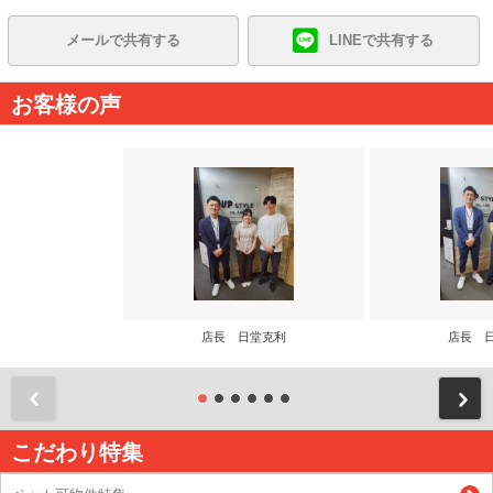
メールで共有する
LINEで共有する
お客様の声
店長 日堂克利
店長 
前
こだわり特集