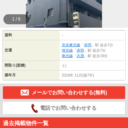
1 / 6
賃料
-
京浜東北線
「
赤羽
」駅 徒歩7分
交通
埼京線
「
赤羽
」駅 徒歩7分
南北線
「
志茂
」駅 徒歩19分
間取り(面積)
-(-)
築年月
2018年 11月(築7年)
メールでお問い合わせする(無料)
電話でお問い合わせする
過去掲載物件一覧