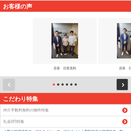
お客様の声
店長 日堂克利
店長 
前
こだわり特集
仲介手数料無料の物件特集
礼金0円特集