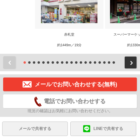
赤札堂
スーパーマーケ
約1449m／19分
約1330
前
メールでお問い合わせする(無料)
電話でお問い合わせする
現況の確認はお気軽にお問い合わせください。
メールで共有する
LINEで共有する