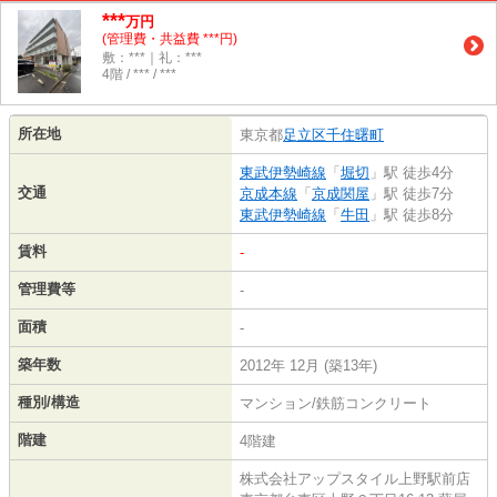
***
万円
(管理費・共益費 ***円)
敷：***｜礼：***
4階 / *** / ***
所在地
東京都
足立区
千住曙町
東武伊勢崎線
「
堀切
」駅 徒歩4分
交通
京成本線
「
京成関屋
」駅 徒歩7分
東武伊勢崎線
「
牛田
」駅 徒歩8分
賃料
-
管理費等
-
面積
-
築年数
2012年 12月 (築13年)
種別/構造
マンション/鉄筋コンクリート
階建
4階建
株式会社アップスタイル上野駅前店