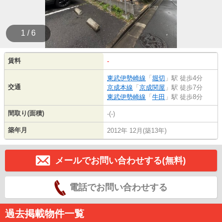
1 / 6
賃料
-
東武伊勢崎線
「
堀切
」駅 徒歩4分
交通
京成本線
「
京成関屋
」駅 徒歩7分
東武伊勢崎線
「
牛田
」駅 徒歩8分
間取り(面積)
-(-)
築年月
2012年 12月(築13年)
メールでお問い合わせする(無料)
電話でお問い合わせする
過去掲載物件一覧