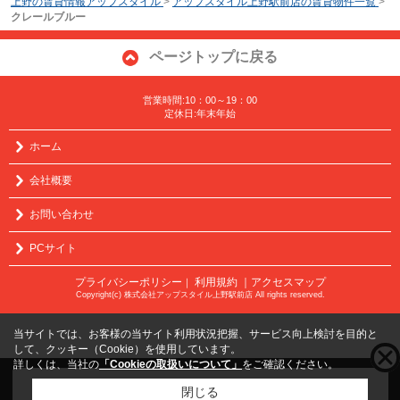
上野の賃貸情報アップスタイル
>
アップスタイル上野駅前店の賃貸物件一覧
>
クレールブルー
ページトップに戻る
営業時間:10：00～19：00
定休日:年末年始
ホーム
会社概要
お問い合わせ
PCサイト
プライバシーポリシー
利用規約
｜アクセスマップ
｜
Copyright(c) 株式会社アップスタイル上野駅前店 All rights reserved.
当サイトでは、お客様の当サイト利用状況把握、サービス向上検討を目的と
して、クッキー（Cookie）を使用しています。
詳しくは、当社の
「Cookieの取扱いについて」
をご確認ください。
こちらの物件をご覧の方に
お勧めな物件
はこちら
閉じる