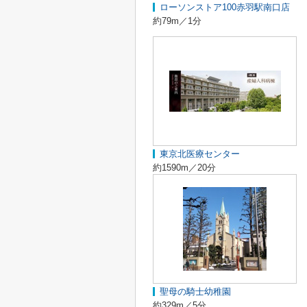
ローソンストア100赤羽駅南口店
約79m／1分
東京北医療センター
約1590m／20分
聖母の騎士幼稚園
約329m／5分