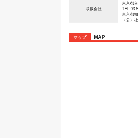
東京都台
取扱会社
TEL:03-
東京都知事
（公）社
MAP
マップ