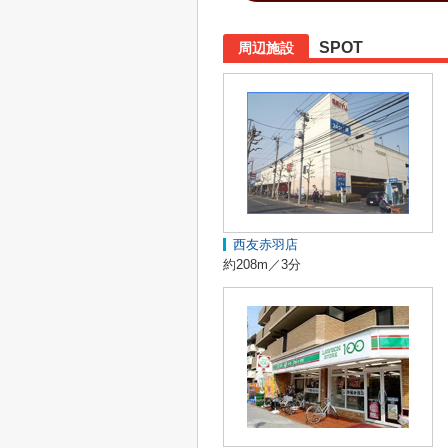
SPOT
周辺施設
西友赤羽店
約208m／3分