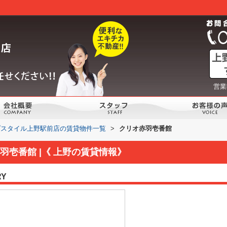
営業
プスタイル上野駅前店の賃貸物件一覧
>
クリオ赤羽壱番館
羽壱番館 |《 上野の賃貸情報》
RY