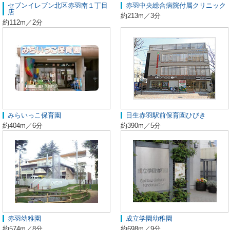
セブンイレブン北区赤羽南１丁目
赤羽中央総合病院付属クリニック
店
約213m／3分
約112m／2分
みらいっこ保育園
日生赤羽駅前保育園ひびき
約404m／6分
約390m／5分
赤羽幼稚園
成立学園幼稚園
約574m／8分
約698m／9分