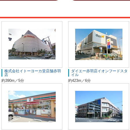
株式会社イトーヨーカ堂店舗赤羽
ダイエー赤羽店イオンフードスタ
店
イル
約390m／5分
約423m／6分