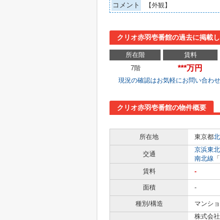
コメント
【外観】
クリオ赤羽壱番館の過去に掲載し
所在階
賃料
***万円
7階
現況の確認はお気軽にお問い合わ
クリオ赤羽壱番館の物件概要
所在地
東京都
北
京浜東北
交通
南北線
「
賃料
-
面積
-
種別/構造
マンショ
株式会社