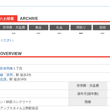
ARCHIVE
たお部屋
管理費・共益費
敷金
礼金
間取り
面積
***
***
***
***
***
せください。
OVERVIEW
区
赤羽南
１丁目
線
「
赤羽
」駅 徒歩2分
志茂
」駅 徒歩14分
管理費・共益費
築年月(築年数)
ン / 鉄筋コンクリート
階建
アップスタイル上野駅前店