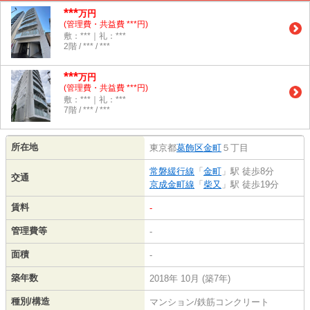
***
万円
(管理費・共益費 ***円)
敷：***｜礼：***
2階 / *** / ***
***
万円
(管理費・共益費 ***円)
敷：***｜礼：***
7階 / *** / ***
所在地
東京都
葛飾区
金町
５丁目
常磐緩行線
「
金町
」駅 徒歩8分
交通
京成金町線
「
柴又
」駅 徒歩19分
賃料
-
管理費等
-
面積
-
築年数
2018年 10月 (築7年)
種別/構造
マンション/鉄筋コンクリート