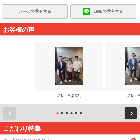
メールで共有する
LINEで共有する
お客様の声
店長 日堂克利
店長 
前
こだわり特集