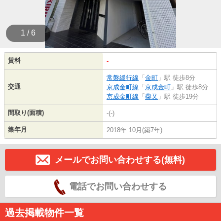
1 / 6
賃料
-
常磐緩行線
「
金町
」駅 徒歩8分
交通
京成金町線
「
京成金町
」駅 徒歩8分
京成金町線
「
柴又
」駅 徒歩19分
間取り(面積)
-(-)
築年月
2018年 10月(築7年)
メールでお問い合わせする(無料)
電話でお問い合わせする
過去掲載物件一覧